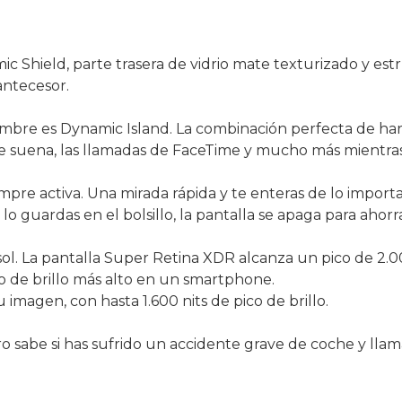
ic Shield, parte trasera de vidrio mate texturizado y es
antecesor.
mbre es Dynamic Island. La combinación perfecta de har
que suena, las llamadas de FaceTime y mucho más mientras
re activa. Una mirada rápida y te enteras de lo import
o guardas en el bolsillo, la pantalla se apaga para ahorra
sol. La pantalla Super Retina XDR alcanza un pico de 2.000
co de brillo más alto en un smartphone.
imagen, con hasta 1.600 nits de pico de brillo.
 sabe si has sufrido un accidente grave de coche y llama 