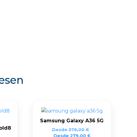
resen
Samsung Galaxy A36 5G
old8
Desde
379,00
€
Desde
279,00
€