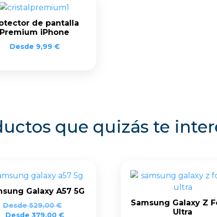
otector de pantalla
Premium iPhone
Desde
9,99
€
uctos que quizás te inte
sung Galaxy A57 5G
Samsung Galaxy Z F
Desde
529,00
€
Ultra
Desde
379,00
€