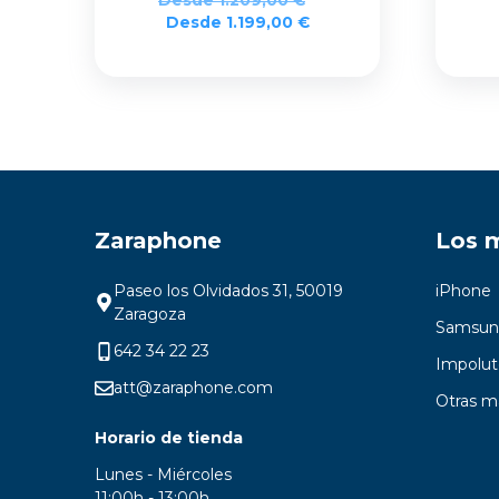
Desde
1.199,00
€
Zaraphone
Los 
Paseo los Olvidados 31, 50019
iPhone
Zaragoza
Samsun
642 34 22 23
Impolut
att@zaraphone.com
Otras m
Horario de tienda
Lunes - Miércoles
11:00h - 13:00h