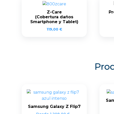
Z-Care
Pr
(Cobertura daños
Smartphone y Tablet)
119,00
€
Prod
Sam
Samsung Galaxy Z Flip7
Desde
1.209,00
€