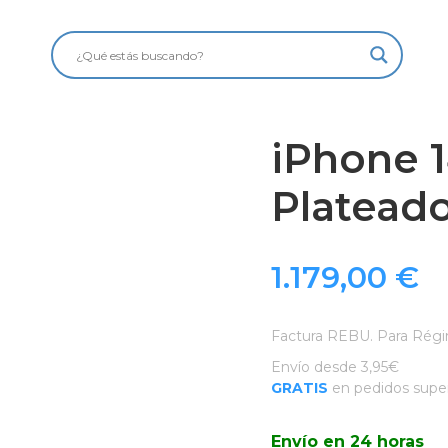
iPhone 
Platead
1.179,00
€
Factura REBU. Para Régi
Envío desde 3,95€
GRATIS
en pedidos super
Envío en 24 horas