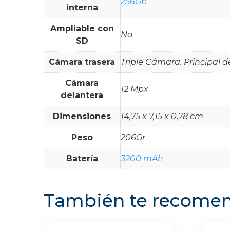
256Gb
interna
Ampliable con
No
SD
Cámara trasera
Triple Cámara. Principal d
Cámara
12 Mpx
delantera
Dimensiones
14,75 x 7,15 x 0,78 cm
Peso
206Gr
Batería
3200 mAh
También te recom