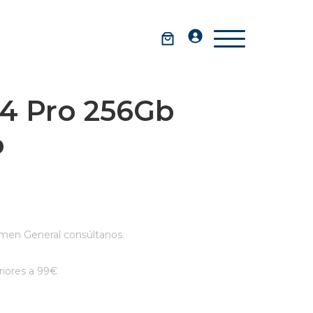
14 Pro 256Gb
o
men General consúltanos.
iores a 99€