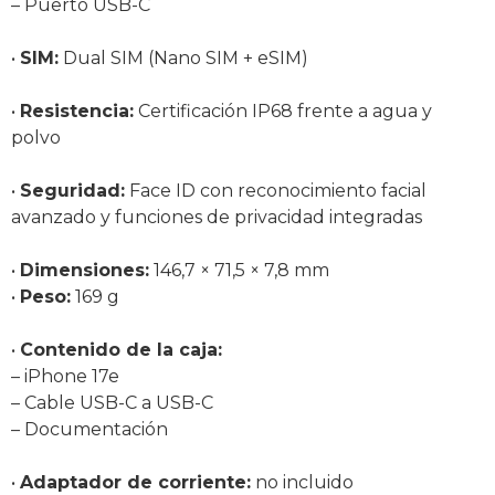
– Puerto USB-C
•
SIM:
Dual SIM (Nano SIM + eSIM)
•
Resistencia:
Certificación IP68 frente a agua y
polvo
•
Seguridad:
Face ID con reconocimiento facial
avanzado y funciones de privacidad integradas
•
Dimensiones:
146,7 × 71,5 × 7,8 mm
•
Peso:
169 g
•
Contenido de la caja:
– iPhone 17e
– Cable USB-C a USB-C
– Documentación
•
Adaptador de corriente:
no incluido