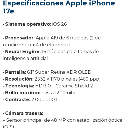
Especificaciones Apple iPhone
17e
•
Sistema operativo:
iOS 26
•
Procesador:
Apple A19 de 6 núcleos (2 de
rendimiento + 4 de eficiencia)
•
Neural Engine:
16 núcleos para tareas de
inteligencia artificial
•
Pantalla:
6,1″ Super Retina XDR OLED
•
Resolución:
2532 × 1170 píxeles (460 ppp)
•
Tecnología:
HDR10+, Ceramic Shield 2
•
Brillo máximo:
hasta 1200 nits
•
Contraste:
2.000.000:1
•
Cámara trasera:
– Sensor principal de 48 MP con estabilización óptica
(OIS)