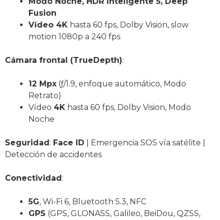
Modo Noche, HDR Inteligente 5, Deep
Fusion
Vídeo 4K
hasta 60 fps, Dolby Vision, slow
motion 1080p a 240 fps
Cámara frontal (TrueDepth)
:
12 Mpx
(ƒ/1.9, enfoque automático, Modo
Retrato)
Vídeo
4K
hasta 60 fps, Dolby Vision, Modo
Noche
Seguridad
:
Face ID
| Emergencia SOS vía satélite |
Detección de accidentes
Conectividad
:
5G
, Wi-Fi 6, Bluetooth 5.3, NFC
GPS
(GPS, GLONASS, Galileo, BeiDou, QZSS,