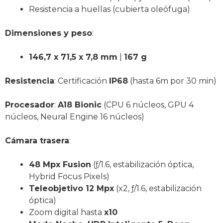
Resistencia a huellas (cubierta oleófuga)
Dimensiones y peso
:
146,7 x 71,5 x 7,8 mm
|
167 g
Resistencia
: Certificación
IP68
(hasta 6m por 30 min)
Procesador
:
A18 Bionic
(CPU 6 núcleos, GPU 4
núcleos, Neural Engine 16 núcleos)
Cámara trasera
:
48 Mpx Fusion
(ƒ/1.6, estabilización óptica,
Hybrid Focus Pixels)
Teleobjetivo 12 Mpx
(x2, ƒ/1.6, estabilización
óptica)
Zoom digital hasta
x10