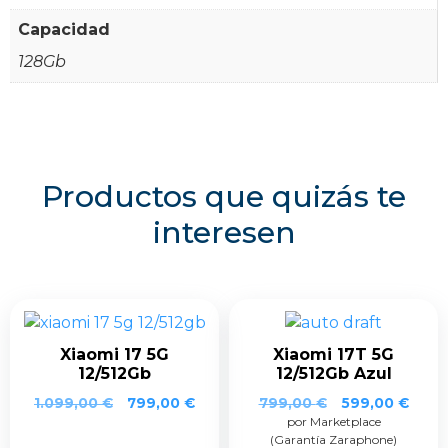
Capacidad
128Gb
Productos que quizás te
interesen
Xiaomi 17 5G
Xiaomi 17T 5G
12/512Gb
12/512Gb Azul
El
El
1.099,00
€
799,00
€
799,00
€
599,00
€
por Marketplace
precio
prec
(Garantía Zaraphone)
original
actua