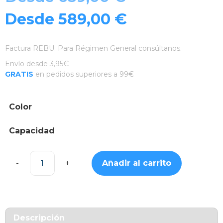
Desde
589,00
€
Factura REBU. Para Régimen General consúltanos.
Envío desde 3,95€
GRATIS
en pedidos superiores a 99€
Color
Capacidad
Añadir al carrito
iPhone
16e
128Gb
cantidad
Descripción