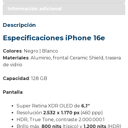
Información adicional
Descripción
Especificaciones iPhone 16e
Colores
: Negro | Blanco
Materiales
: Aluminio, frontal Ceramic Shield, trasera
de vidrio
Capacidad
: 128 GB
Pantalla
:
Super Retina XDR OLED de
6,1”
Resolución
2.532 x 1.170 px
(460 ppp)
HDR, True Tone, contraste 2.000.000:1
Brillo máx.
800 nits
(típico) y
1.200 nits
(HDR)