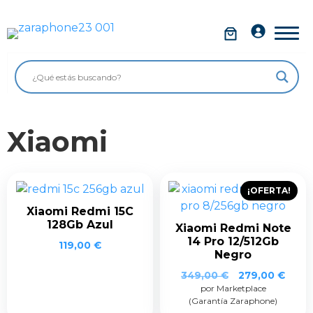
Saltar
al
Móviles
contenido
Impolutos
Relojes
Xiaomi
Tablets
Ordenadores
¡OFERTA!
Audio
Xiaomi Redmi 15C
128Gb Azul
Accesorios
Xiaomi Redmi Note
14 Pro 12/512Gb
119,00
€
Negro
Garantía Zaraphone
El
El
349,00
€
279,00
€
por Marketplace
precio
preci
(Garantía Zaraphone)
original
actua