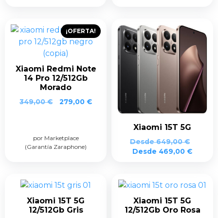
era:
es:
349,00 €.
279,0
¡OFERTA!
Xiaomi Redmi Note
14 Pro 12/512Gb
Morado
El
El
349,00
€
279,00
€
precio
precio
original
actual
Xiaomi 15T 5G
era:
es:
por Marketplace
349,00 €.
279,00 €.
Desde
649,00
€
(Garantía Zaraphone)
Desde
469,00
€
Xiaomi 15T 5G
Xiaomi 15T 5G
12/512Gb Gris
12/512Gb Oro Rosa