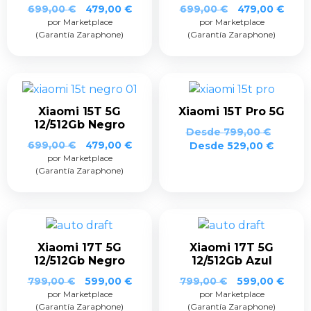
El
El
El
El
699,00
€
479,00
€
699,00
€
479,00
€
por Marketplace
precio
precio
por Marketplace
precio
prec
(Garantía Zaraphone)
(Garantía Zaraphone)
original
actual
original
actua
era:
es:
era:
es:
699,00 €.
479,00 €.
699,00 €.
479,0
Xiaomi 15T 5G
Xiaomi 15T Pro 5G
12/512Gb Negro
Desde
799,00
€
El
El
699,00
€
479,00
€
Desde
529,00
€
por Marketplace
precio
precio
(Garantía Zaraphone)
original
actual
era:
es:
699,00 €.
479,00 €.
Xiaomi 17T 5G
Xiaomi 17T 5G
12/512Gb Negro
12/512Gb Azul
El
El
El
El
799,00
€
599,00
€
799,00
€
599,00
€
por Marketplace
precio
precio
por Marketplace
precio
prec
(Garantía Zaraphone)
(Garantía Zaraphone)
original
actual
original
actua