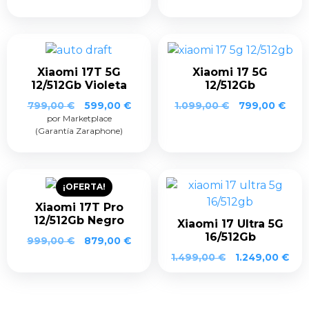
era:
es:
era:
es:
799,00 €.
599,00 €.
799,00 €.
599,0
Xiaomi 17T 5G
Xiaomi 17 5G
12/512Gb Violeta
12/512Gb
El
El
799,00
€
599,00
€
1.099,00
€
799,00
€
por Marketplace
precio
precio
(Garantía Zaraphone)
original
actual
era:
es:
799,00 €.
599,00 €.
¡OFERTA!
Xiaomi 17T Pro
12/512Gb Negro
Xiaomi 17 Ultra 5G
16/512Gb
El
El
999,00
€
879,00
€
precio
precio
1.499,00
€
1.249,00
€
original
actual
era:
es:
999,00 €.
879,00 €.