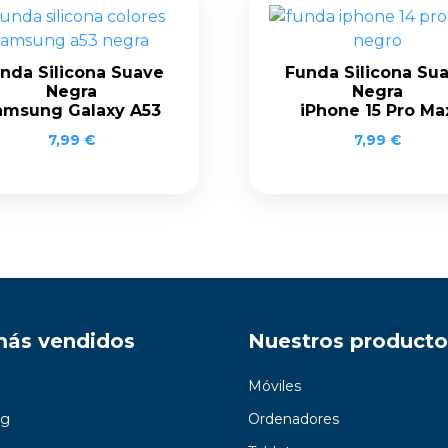
nda Silicona Suave
Funda Silicona Su
Negra
Negra
amsung Galaxy A53
iPhone 15 Pro Ma
7,99
€
7,99
€
más vendidos
Nuestros producto
Móviles
g
Ordenadores