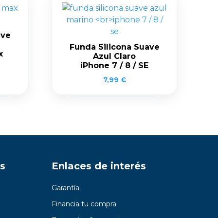
ave
Funda Silicona Suave
x
Azul Claro
iPhone 7 / 8 / SE
7,99
€
s
Enlaces de interés
Garantía
Financia tu compra