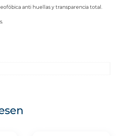
fóbica anti huellas y transparencia total.
s.
resen