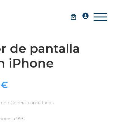
r de pantalla
 iPhone
9
€
men General consúltanos.
iores a 99€