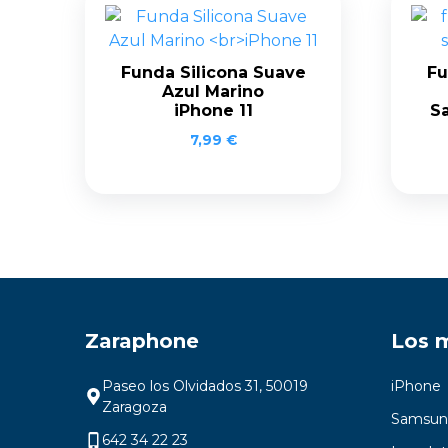
Funda Silicona Suave
Fu
Azul Marino
iPhone 11
S
7,99
€
Zaraphone
Los 
Paseo los Olvidados 31, 50019
iPhone
Zaragoza
Samsun
642 34 22 23