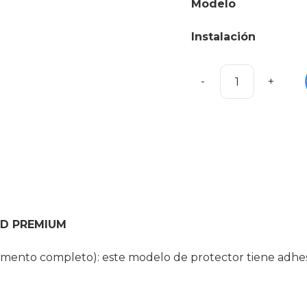
Modelo
Instalación
Protector
de
pantalla
Premium
iPhone
cantidad
 11D PREMIUM
mento completo): este modelo de protector tiene adhesiv