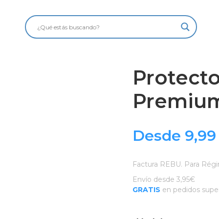
Protecto
Premium
Desde
9,9
Factura REBU. Para Régi
Envío desde 3,95€
GRATIS
en pedidos super