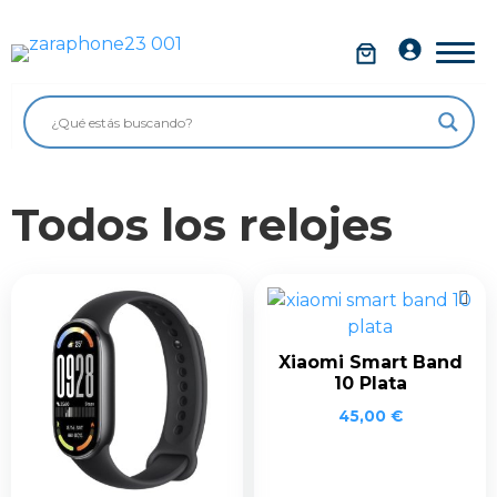
Saltar
al
Móviles
contenido
Impolutos
Relojes
Todos los relojes
Tablets
Ordenadores
Audio
Accesorios
Xiaomi Smart Band
10 Plata
Garantía Zaraphone
45,00
€