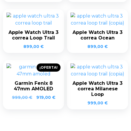
precio
precio
original
actual
era:
es:
999,00 €.
899,00 €.
Apple Watch Ultra 3
Apple Watch Ultra 3
correa Loop Trail
correa Ocean
899,00
€
899,00
€
¡OFERTA!
Garmin Fenix 8
Apple Watch Ultra 3
47mm AMOLED
correa Milanese
Loop
El
El
999,00
€
919,00
€
precio
precio
999,00
€
original
actual
era:
es:
999,00 €.
919,00 €.