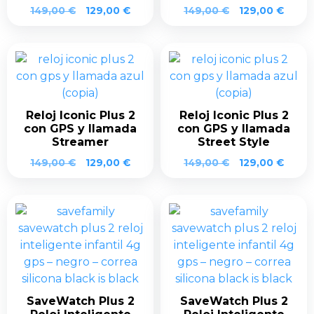
El
El
El
El
149,00
€
129,00
€
149,00
€
129,00
€
precio
precio
precio
preci
original
actual
original
actua
era:
es:
era:
es:
149,00 €.
129,00 €.
149,00 €.
129,0
Reloj Iconic Plus 2
Reloj Iconic Plus 2
con GPS y llamada
con GPS y llamada
Streamer
Street Style
El
El
El
El
149,00
€
129,00
€
149,00
€
129,00
€
precio
precio
precio
preci
original
actual
original
actua
era:
es:
era:
es:
149,00 €.
129,00 €.
149,00 €.
129,0
SaveWatch Plus 2
SaveWatch Plus 2