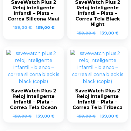
SaveWatch Plus 2
SaveWatch Plus 2
Reloj Inteligente
Reloj Inteligente
Infantil – Plata –
Infantil – Plata –
Correa Silicona Maui
Correa Tela Black
Night
El
El
159,00
€
139,00
€
El
El
precio
precio
159,00
€
139,00
€
precio
preci
original
actual
original
actua
era:
es:
era:
es:
159,00 €.
139,00 €.
159,00 €.
139,0
SaveWatch Plus 2
SaveWatch Plus 2
Reloj Inteligente
Reloj Inteligente
Infantil – Plata –
Infantil – Plata –
Correa Tela Ocean
Correa Tela Tribeca
El
El
El
El
159,00
€
139,00
€
159,00
€
139,00
€
precio
precio
precio
preci
original
actual
original
actua