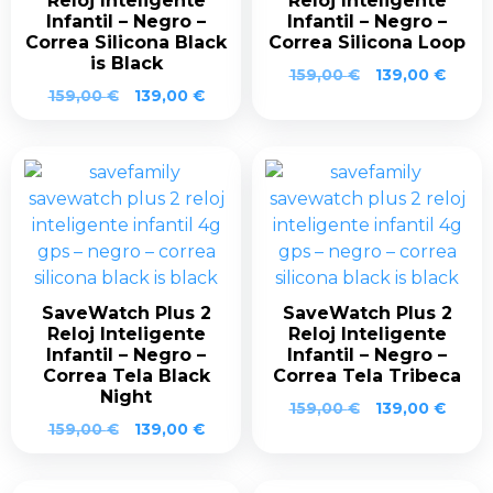
Reloj Inteligente
Reloj Inteligente
Infantil – Negro –
Infantil – Negro –
Correa Silicona Black
Correa Silicona Loop
is Black
El
El
159,00
€
139,00
€
El
El
159,00
€
139,00
€
precio
preci
precio
precio
original
actua
original
actual
era:
es:
era:
es:
159,00 €.
139,0
159,00 €.
139,00 €.
SaveWatch Plus 2
SaveWatch Plus 2
Reloj Inteligente
Reloj Inteligente
Infantil – Negro –
Infantil – Negro –
Correa Tela Black
Correa Tela Tribeca
Night
El
El
159,00
€
139,00
€
El
El
159,00
€
139,00
€
precio
preci
precio
precio
original
actua
original
actual
era:
es: