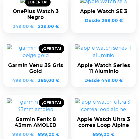
¡OFERTA!
299,00 €.
199,00 €.
299,00 €.
199,0
OnePlus Watch 3
Apple Watch SE 3
Negro
Desde
269,00
€
El
El
249,00
€
229,00
€
precio
precio
original
actual
era:
es:
¡OFERTA!
249,00 €.
229,00 €.
Garmin Venu 3S Gris
Apple Watch Series
Gold
11 Aluminio
El
El
499,00
€
389,00
€
Desde
449,00
€
precio
precio
original
actual
era:
es:
¡OFERTA!
499,00 €.
389,00 €.
Garmin Fenix 8
Apple Watch Ultra 3
43mm AMOLED
correa Loop Alpine
El
El
999,00
€
899,00
€
899,00
€