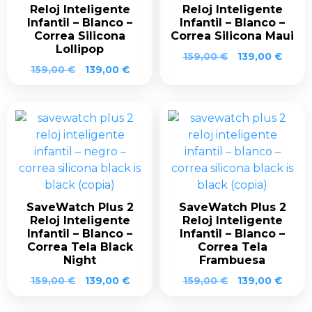
Reloj Inteligente
Reloj Inteligente
Infantil – Blanco –
Infantil – Blanco –
Correa Silicona
Correa Silicona Maui
Lollipop
El
El
159,00
€
139,00
€
El
El
159,00
€
139,00
€
precio
preci
precio
precio
original
actua
original
actual
era:
es:
era:
es:
159,00 €.
139,0
159,00 €.
139,00 €.
SaveWatch Plus 2
SaveWatch Plus 2
Reloj Inteligente
Reloj Inteligente
Infantil – Blanco –
Infantil – Blanco –
Correa Tela Black
Correa Tela
Night
Frambuesa
El
El
El
El
159,00
€
139,00
€
159,00
€
139,00
€
precio
precio
precio
preci
original
actual
original
actua