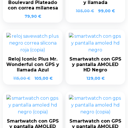
Boulevard Plateado
y llamada
con correa milanesa
El
El
105,00
€
99,00
€
79,90
€
precio
preci
original
actual
era:
es:
105,00 €.
99,00
Reloj Iconic Plus Mr.
Smartwatch con GPS
Wonderful con GPS y
y pantalla AMOLED
llamada Azul
HD Negro
El
El
115,00
€
105,00
€
129,00
€
precio
precio
original
actual
era:
es:
115,00 €.
105,00 €.
Smartwatch con GPS
Smartwatch con GPS
y pantalla AMOLED
y pantalla AMOLED