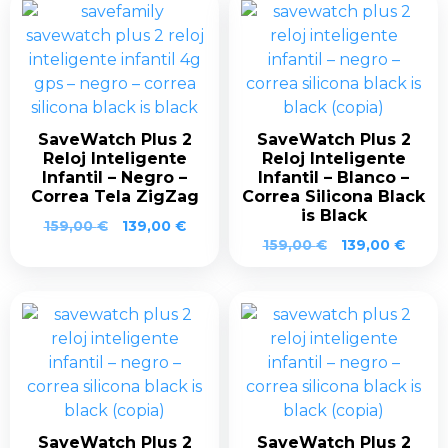
era:
es:
159,00 €.
139,0
159,00 €.
139,00 €.
SaveWatch Plus 2
SaveWatch Plus 2
Reloj Inteligente
Reloj Inteligente
Infantil – Negro –
Infantil – Blanco –
Correa Tela ZigZag
Correa Silicona Black
is Black
El
El
159,00
€
139,00
€
El
El
precio
precio
159,00
€
139,00
€
precio
preci
original
actual
original
actua
era:
es:
era:
es:
159,00 €.
139,00 €.
159,00 €.
139,0
SaveWatch Plus 2
SaveWatch Plus 2