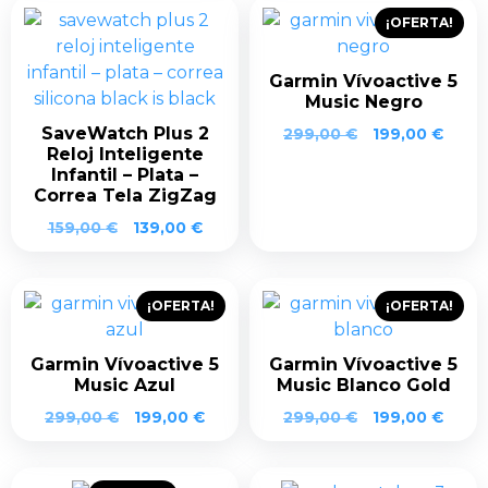
era:
es:
era:
es:
¡OFERTA!
159,00 €.
139,00 €.
159,00 €.
139,0
Garmin Vívoactive 5
Music Negro
SaveWatch Plus 2
El
El
299,00
€
199,00
€
Reloj Inteligente
precio
preci
Infantil – Plata –
original
actua
Correa Tela ZigZag
era:
es:
299,00 €.
199,0
El
El
159,00
€
139,00
€
precio
precio
original
actual
era:
es:
¡OFERTA!
¡OFERTA!
159,00 €.
139,00 €.
Garmin Vívoactive 5
Garmin Vívoactive 5
Music Azul
Music Blanco Gold
El
El
El
El
299,00
€
199,00
€
299,00
€
199,00
€
precio
precio
precio
preci
original
actual
original
actua
era:
es:
era:
es: