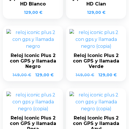
HD Blanco
HD Cian
129,00
€
129,00
€
Reloj Iconic Plus 2
Reloj Iconic Plus 2
con GPS y llamada
con GPS y llamada
Negro
Verde
El
El
El
El
149,00
€
129,00
€
149,00
€
129,00
€
precio
precio
precio
preci
original
actual
original
actua
era:
es:
era:
es:
149,00 €.
129,00 €.
149,00 €.
129,0
Reloj Iconic Plus 2
Reloj Iconic Plus 2
con GPS y llamada
con GPS y llamada
Rosa
Azul