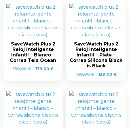
era:
es:
era:
es:
159,00 €.
139,00 €.
159,00 €.
139,0
SaveWatch Plus 2
SaveWatch Plus 2
Reloj Inteligente
Reloj Inteligente
Infantil – Blanco –
Infantil – Plata –
Correa Tela Ocean
Correa Silicona Black
is Black
El
El
159,00
€
139,00
€
El
El
precio
precio
159,00
€
139,00
€
precio
preci
original
actual
original
actua
era:
es:
era:
es:
159,00 €.
139,00 €.
159,00 €.
139,0