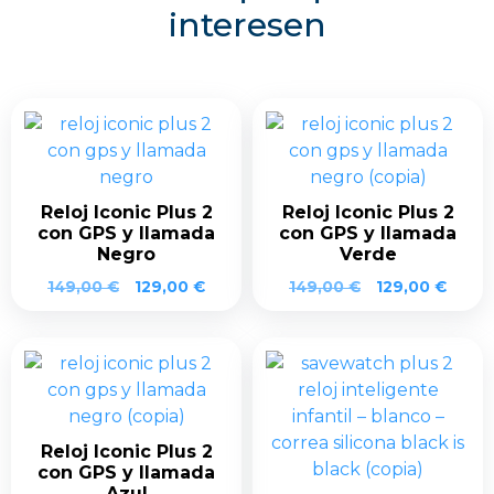
interesen
Reloj Iconic Plus 2
Reloj Iconic Plus 2
con GPS y llamada
con GPS y llamada
Negro
Verde
El
El
El
El
149,00
€
129,00
€
149,00
€
129,00
€
precio
precio
precio
preci
original
actual
original
actua
era:
es:
era:
es:
149,00 €.
129,00 €.
149,00 €.
129,0
Reloj Iconic Plus 2
con GPS y llamada
Azul