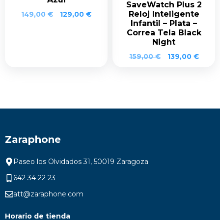
SaveWatch Plus 2
Reloj Inteligente
El
El
149,00
€
129,00
€
Infantil – Plata –
precio
precio
Correa Tela Black
original
actual
Night
era:
es:
149,00 €.
129,00 €.
El
El
159,00
€
139,00
€
precio
preci
original
actua
era:
es:
159,00 €.
139,0
Zaraphone
Paseo los Olvidados 31, 50019 Zaragoza
642 34 22 23
att@zaraphone.com
Horario de tienda