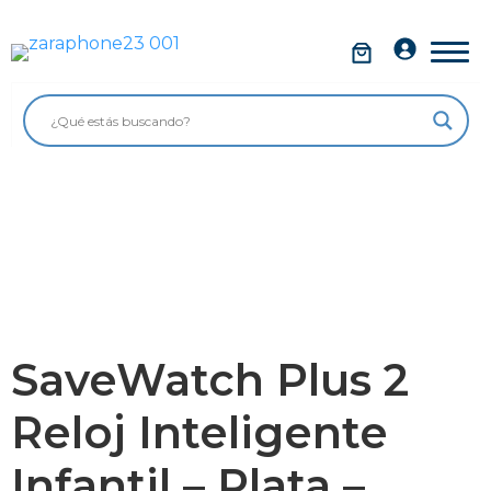
Saltar
al
Móviles
contenido
Impolutos
Relojes
Tablets
Ordenadores
Audio
Accesorios
SaveWatch Plus 2
Garantía Zaraphone
Reloj Inteligente
Infantil – Plata –