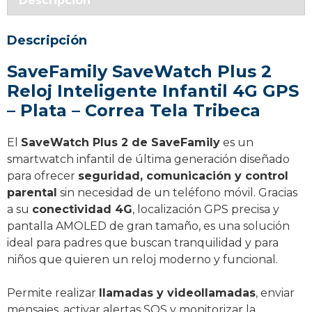
Descripción
Infantil
–
Descripción
Plata
–
SaveFamily SaveWatch Plus 2
Correa
Reloj Inteligente Infantil 4G GPS
Tela
– Plata – Correa Tela Tribeca
Tribeca
cantidad
El
SaveWatch Plus 2 de SaveFamily
es un
smartwatch infantil de última generación diseñado
para ofrecer
seguridad, comunicación y control
parental
sin necesidad de un teléfono móvil. Gracias
a su
conectividad 4G
, localización GPS precisa y
pantalla AMOLED de gran tamaño, es una solución
ideal para padres que buscan tranquilidad y para
niños que quieren un reloj moderno y funcional.
Permite realizar
llamadas y videollamadas
, enviar
mensajes, activar alertas SOS y monitorizar la