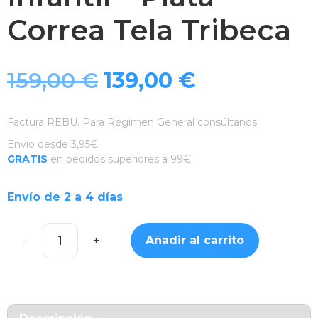
Correa Tela Tribeca
El
El
159,00
€
139,00
€
precio
precio
Factura REBU. Para Régimen General consúltanos.
original
actual
Envío desde 3,95€
GRATIS
en pedidos superiores a 99€
era:
es:
Envío de 2 a 4 días
159,00 €.
139,00 €.
Añadir al carrito
SaveWatch
Plus
2
Reloj
Inteligente