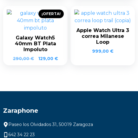
original
actual
era:
es:
¡OFERTA!
249,00 €.
229,00 €.
Apple Watch Ultra 3
correa Milanese
Galaxy Watch5
Loop
40mm BT Plata
Impoluto
999,00
€
290,00
€
129,00
€
Zaraphone
Paseo los Olvidados 31, 50019 Zaragoza
642 34 22 23