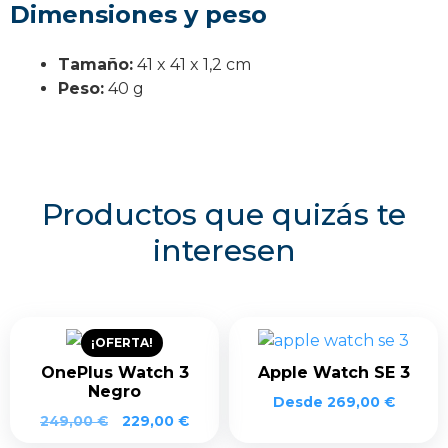
Dimensiones y peso
Tamaño:
41 x 41 x 1,2 cm
Peso:
40 g
Productos que quizás te
interesen
¡OFERTA!
OnePlus Watch 3
Apple Watch SE 3
Negro
Desde
269,00
€
El
El
249,00
€
229,00
€
precio
precio