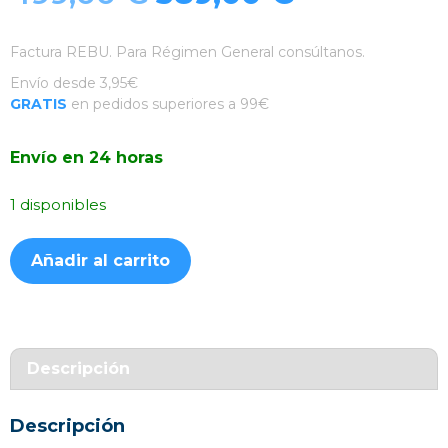
precio
precio
Factura REBU. Para Régimen General consúltanos.
original
actual
Envío desde 3,95€
GRATIS
en pedidos superiores a 99€
era:
es:
Envío en 24 horas
499,00 €.
389,00 €.
1 disponibles
Garmin
Añadir al carrito
Venu
3S
Gris
Gold
cantidad
Descripción
Descripción