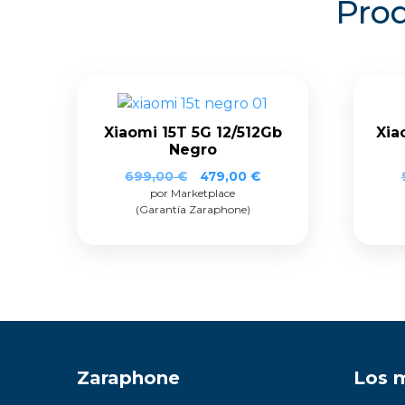
Prod
Xiaomi 15T 5G 12/512Gb
Xia
Negro
El
El
699,00
€
479,00
€
por Marketplace
precio
precio
(Garantía Zaraphone)
original
actual
era:
es:
699,00 €.
479,00 €.
Zaraphone
Los 