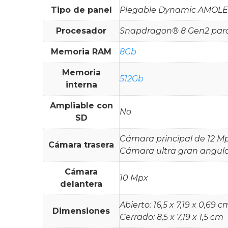
Tipo de panel
Plegable Dynamic AMOLED 
Procesador
Snapdragon® 8 Gen2 par
Memoria RAM
8Gb
Memoria
512Gb
interna
Ampliable con
No
SD
Cámara principal de 12 M
Cámara trasera
Cámara ultra gran angula
Cámara
10 Mpx
delantera
Abierto: 16,5 x 7,19 x 0,69 c
Dimensiones
Cerrado: 8,5 x 7,19 x 1,5 cm