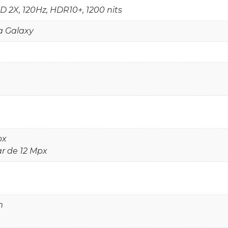
2X, 120Hz, HDR10+, 1200 nits
a Galaxy
px
r de 12 Mpx
m