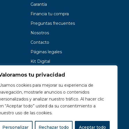
Garantía
Financia tu compra
Preguntas frecuentes
Nosotros
Contacto
Páginas legales
Kit Digital
Valoramos tu privacidad
Usamos cookies para mejorar su experiencia de
navegación, mostrarle anuncios o contenidos
personalizados y analizar nuestro tráfico. Al hacer clic
en “Aceptar todo” usted da su consentimiento a
nuestro uso de las cookies.
Personalizar
Rechazar todo
Aceptar todo