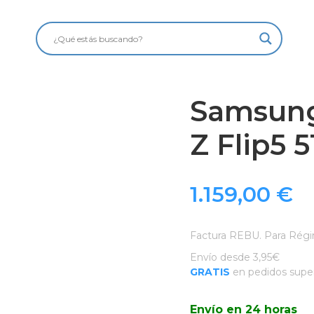
Samsung
Z Flip5 
1.159,00
€
Factura REBU. Para Régi
Envío desde 3,95€
GRATIS
en pedidos super
Envío en 24 horas