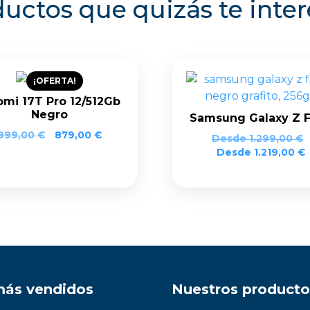
uctos que quizás te inte
¡OFERTA!
omi 17T Pro 12/512Gb
Negro
Samsung Galaxy Z F
El
El
999,00
€
879,00
€
Desde
1.299,00
€
precio
precio
Desde
1.219,00
€
original
actual
era:
es:
999,00 €.
879,00 €.
más vendidos
Nuestros producto