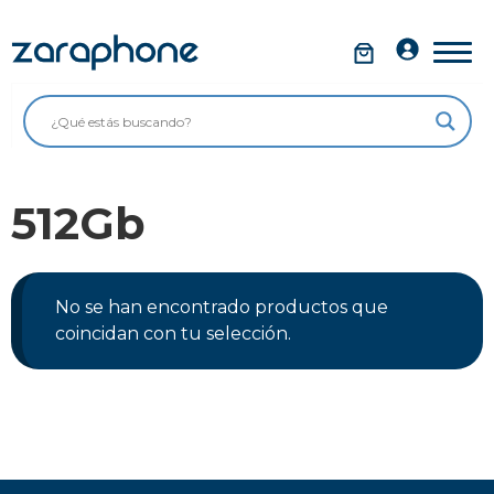
Saltar
al
Móviles
contenido
Impolutos
Relojes
512Gb
Tablets
Ordenadores
Audio
No se han encontrado productos que
coincidan con tu selección.
Accesorios
Garantía Zaraphone