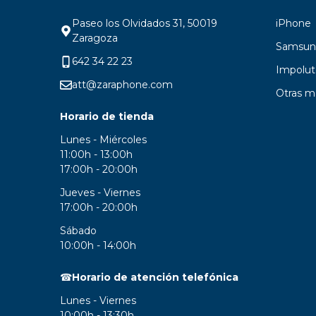
Garantía Zaraphone
Paseo los Olvidados 31, 50019
iPhone
Zaragoza
Samsun
642 34 22 23
Impolut
att@zaraphone.com
Otras m
Horario de tienda
Lunes - Miércoles
11:00h - 13:00h
17:00h - 20:00h
Jueves - Viernes
17:00h - 20:00h
Sábado
10:00h - 14:00h
☎
Horario de atención telefónica
Lunes - Viernes
10:00h - 13:30h