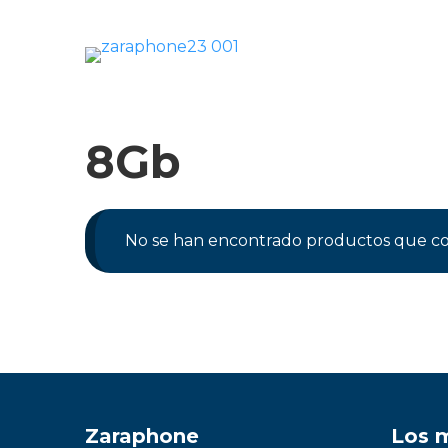
Saltar
al
contenido
Móviles
8Gb
Impolutos
Relojes
No se han encontrado productos que coi
Tablets
Ordenadores
Audio
Accesorios
Zaraphone
Los 