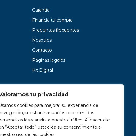
Garantía
Financia tu compra
Preguntas frecuentes
Nosotros
Contacto
Páginas legales
Kit Digital
Valoramos tu privacidad
Usamos cookies para mejorar su experiencia de
navegación, mostrarle anuncios o contenidos
personalizados y analizar nuestro tráfico. Al hacer clic
en “Aceptar todo” usted da su consentimiento a
nuestro uso de las cookies.