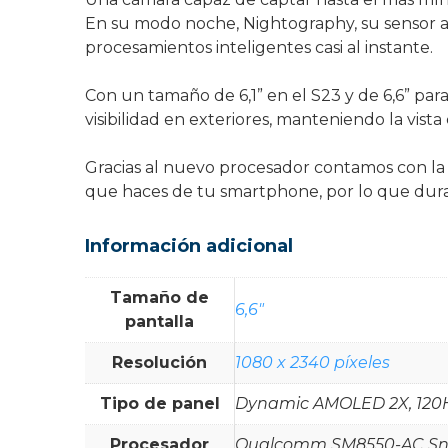
En su modo noche, Nightography, su sensor atr
procesamientos inteligentes casi al instante.
Con un tamaño de 6,1” en el S23 y de 6,6” pa
visibilidad en exteriores, manteniendo la vista 
Gracias al nuevo procesador contamos con la 
que haces de tu smartphone, por lo que dura
Información adicional
Tamaño de
6,6"
pantalla
Resolución
1080 x 2340 píxeles
Tipo de panel
Dynamic AMOLED 2X, 120
Procesador
Qualcomm SM8550-AC Sna