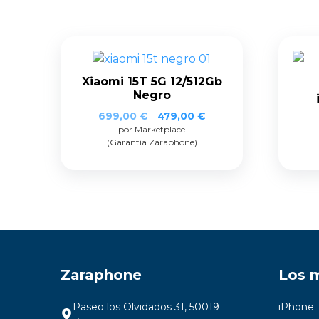
Xiaomi 15T 5G 12/512Gb
Negro
El
El
699,00
€
479,00
€
por Marketplace
precio
precio
(Garantía Zaraphone)
original
actual
era:
es:
699,00 €.
479,00 €.
Zaraphone
Los 
Paseo los Olvidados 31, 50019
iPhone