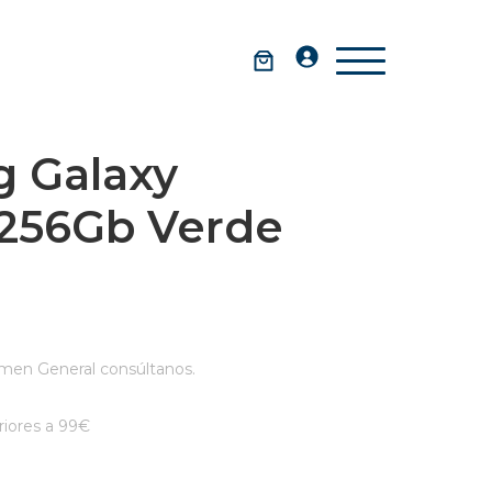
 Galaxy
 256Gb Verde
men General consúltanos.
iores a 99€