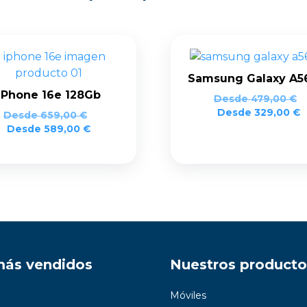
Samsung Galaxy A5
iPhone 16e 128Gb
Desde
479,00
€
Desde
329,00
€
Desde
659,00
€
Desde
589,00
€
más vendidos
Nuestros producto
Móviles