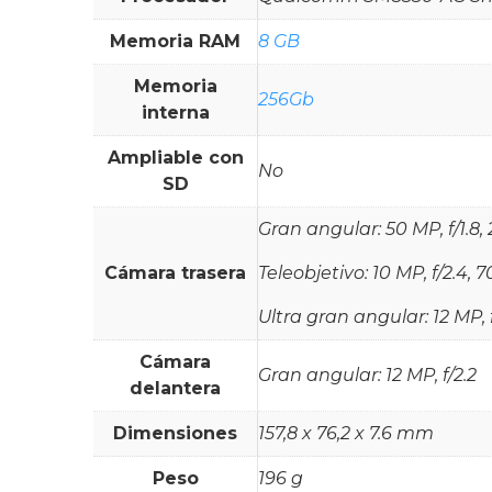
Memoria RAM
8 GB
Memoria
256Gb
interna
Ampliable con
No
SD
Gran angular: 50 MP, f/1.8,
Cámara trasera
Teleobjetivo: 10 MP, f/2.4,
Ultra gran angular: 12 MP, 
Cámara
Gran angular: 12 MP, f/2.2
delantera
Dimensiones
157,8 x 76,2 x 7.6 mm
Peso
196 g