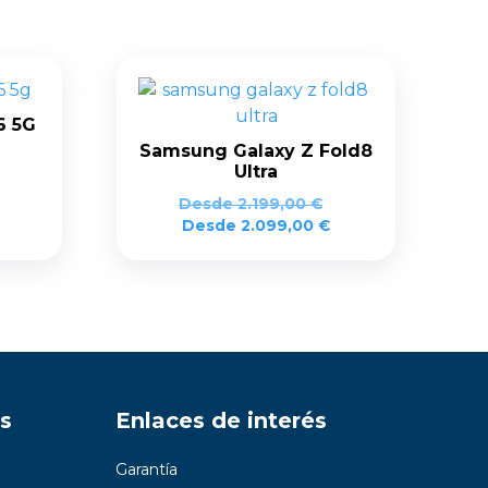
6 5G
Samsung Galaxy Z Fold8
Ultra
Desde
2.199,00
€
Desde
2.099,00
€
s
Enlaces de interés
Garantía