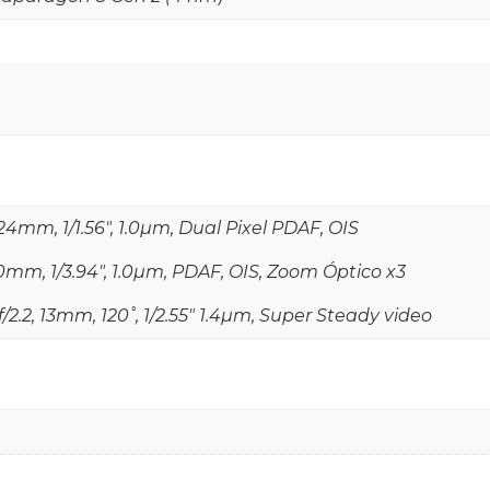
 24mm, 1/1.56", 1.0µm, Dual Pixel PDAF, OIS
 70mm, 1/3.94", 1.0µm, PDAF, OIS, Zoom Óptico x3
f/2.2, 13mm, 120˚, 1/2.55" 1.4µm, Super Steady video