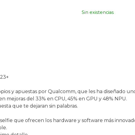
Sin existencias
S23+
opios y apuestas por Qualcomm, que les ha diseñado uno
 en mejoras del 33% en CPU, 45% en GPU y 48% NPU.
sta que te dejaran sin palabras.
selfie que ofrecen los hardware y software más innovado
le.
imo detalle.