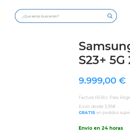
Samsung
S23+ 5G
9.999,00
€
Factura REBU. Para Régi
Envío desde 3,95€
GRATIS
en pedidos super
Envío en 24 horas