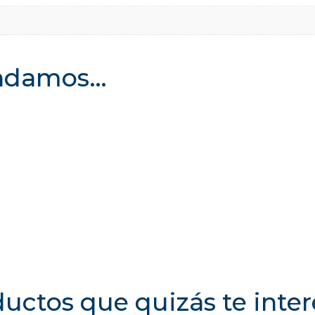
endamos…
uctos que quizás te inte