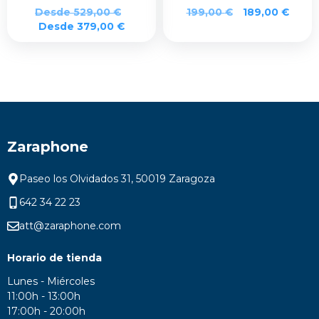
El
El
Desde
529,00
€
199,00
€
189,00
€
precio
preci
Desde
379,00
€
original
actua
era:
es:
199,00 €.
189,0
Zaraphone
Paseo los Olvidados 31, 50019 Zaragoza
642 34 22 23
att@zaraphone.com
Horario de tienda
Lunes - Miércoles
11:00h - 13:00h
17:00h - 20:00h