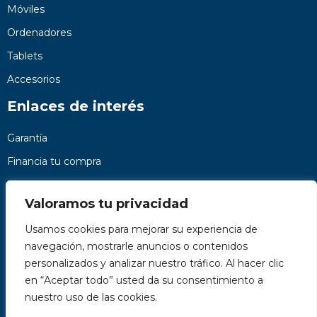
Móviles
Ordenadores
Tablets
Accesorios
Enlaces de interés
Garantía
Financia tu compra
Preguntas frecuentes
Valoramos tu privacidad
Nosotros
Usamos cookies para mejorar su experiencia de
Contacto
navegación, mostrarle anuncios o contenidos
Páginas legales
personalizados y analizar nuestro tráfico. Al hacer clic
Kit Digital
en “Aceptar todo” usted da su consentimiento a
nuestro uso de las cookies.