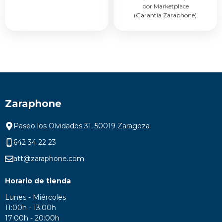
por Marketplace
precio
prec
(Garantía Zaraphone)
original
actua
era:
es:
699,00 €.
479,0
Zaraphone
Paseo los Olvidados 31, 50019 Zaragoza
642 34 22 23
att@zaraphone.com
Horario de tienda
Lunes - Miércoles
11:00h - 13:00h
17:00h - 20:00h