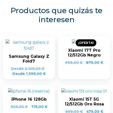
Productos que quizás te
interesen
¡OFERTA!
Xiaomi 17T Pro
12/512Gb Negro
Samsung Galaxy Z
Fold7
El
El
999,00
€
879,00
€
precio
prec
Desde
2.109,00
€
original
actua
Desde
1.599,00
€
era:
es:
999,00 €.
879,0
iPhone 16 128Gb
Xiaomi 15T 5G
12/512Gb Oro Rosa
959,00
€
719,00
€
El
El
699,00
€
479,00
€