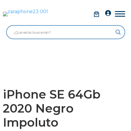
Saltar
al
Móviles
contenido
Impolutos
Relojes
Tablets
Ordenadores
Audio
iPhone SE 64Gb
Accesorios
2020 Negro
Garantía Zaraphone
Impoluto