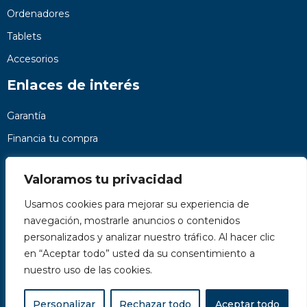
Ordenadores
Tablets
Accesorios
Enlaces de interés
Garantía
Financia tu compra
Preguntas frecuentes
Valoramos tu privacidad
Nosotros
Usamos cookies para mejorar su experiencia de
Contacto
navegación, mostrarle anuncios o contenidos
Páginas legales
personalizados y analizar nuestro tráfico. Al hacer clic
Kit Digital
en “Aceptar todo” usted da su consentimiento a
nuestro uso de las cookies.
Personalizar
Rechazar todo
Aceptar todo