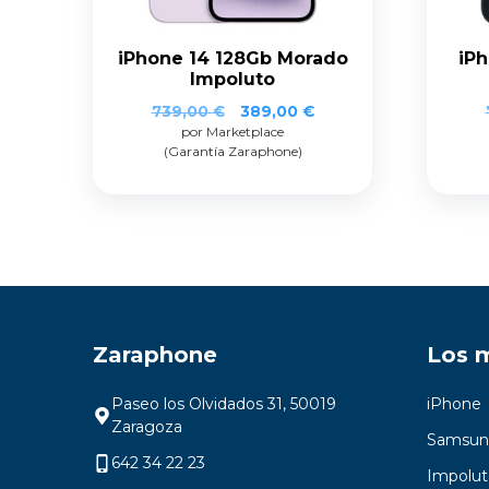
Garantía Zaraphone
iPhone 14 128Gb Morado
iPh
Impoluto
739,00
€
389,00
€
por Marketplace
(Garantía Zaraphone)
Zaraphone
Los 
Paseo los Olvidados 31, 50019
iPhone
Zaragoza
Samsun
642 34 22 23
Impolut