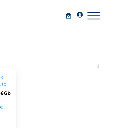
56Gb
€