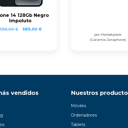
one 14 128Gb Negro
Impoluto
739,00
€
389,00
€
por Marketplace
(Garantía Zaraphone)
más vendidos
Nuestros producto
Móviles
g
Ordenadores
os
Tablets