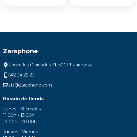
era:
es:
original
actual
799,00 €.
599,0
era:
es:
589,00 €.
459,00 €.
Zaraphone
Paseo los Olvidados 31, 50019 Zaragoza
642 34 22 23
att@zaraphone.com
Horario de tienda
Lunes - Miércoles
11:00h - 13:00h
17:00h - 20:00h
Jueves - Viernes