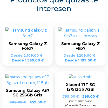
interesen
Samsung Galaxy Z
Samsung Galaxy Z
Fold7
Flip7
Desde
2.109,00
€
Desde
1.209,00
€
Desde
1.599,00
€
Desde
1.199,00
€
Xiaomi 17T 5G
12/512Gb Azul
Samsung Galaxy A57
5G 256Gb Gris
El
El
799,00
€
599,00
€
por Marketplace
precio
prec
El
El
589,00
€
459,00
€
(Garantía Zaraphone)
original
actua
precio
precio