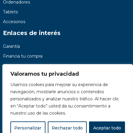
Ordenadores
Tablets
Accesorios
Enlaces de interés
Garantía
Financia tu compra
Preguntas frecuentes
Valoramos tu privacidad
Nosotros
Usamos cookies para mejorar su experiencia de
Contacto
navegación, mostrarle anuncios o contenidos
Páginas legales
personalizados y analizar nuestro tráfico. Al hacer clic
Kit Digital
en “Aceptar todo” usted da su consentimiento a
nuestro uso de las cookies.
Personalizar
Rechazar todo
Aceptar todo