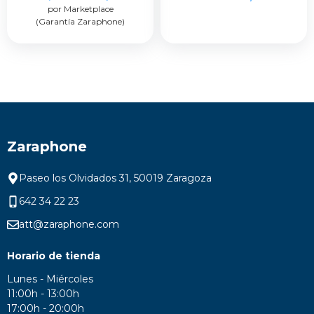
por Marketplace
precio
precio
(Garantía Zaraphone)
original
actual
era:
es:
799,00 €.
599,00 €.
Zaraphone
Paseo los Olvidados 31, 50019 Zaragoza
642 34 22 23
att@zaraphone.com
Horario de tienda
Lunes - Miércoles
11:00h - 13:00h
17:00h - 20:00h