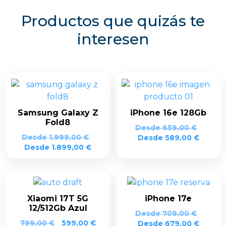
Productos que quizás te
interesen
Samsung Galaxy Z
iPhone 16e 128Gb
Fold8
Desde
659,00
€
Desde
1.999,00
€
Desde
589,00
€
Desde
1.899,00
€
Xiaomi 17T 5G
iPhone 17e
12/512Gb Azul
Desde
709,00
€
El
El
799,00
€
599,00
€
Desde
679,00
€