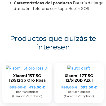
Características del producto
Batería de larga
duración, Teléfono con tapa, Botón SOS
Productos que quizás te
interesen
Xiaomi 15T 5G
Xiaomi 17T 5G
12/512Gb Oro Rosa
12/512Gb Azul
El
El
El
El
699,00
€
479,00
€
799,00
€
599,00
€
por Marketplace
precio
precio
por Marketplace
precio
prec
(Garantía Zaraphone)
(Garantía Zaraphone)
original
actual
original
actua
era:
es:
era:
es:
699,00 €.
479,00 €.
799,00 €.
599,0