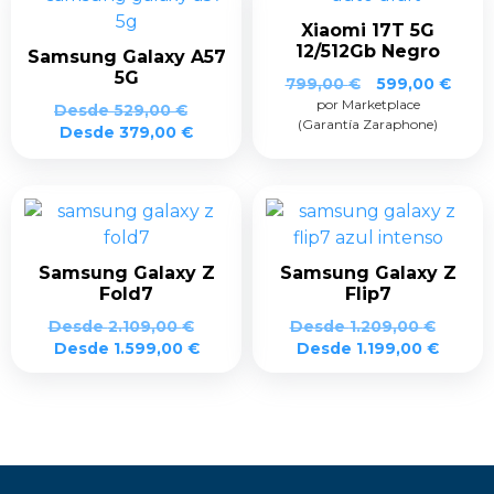
Xiaomi 17T 5G
12/512Gb Negro
Samsung Galaxy A57
5G
El
El
799,00
€
599,00
€
por Marketplace
precio
prec
Desde
529,00
€
(Garantía Zaraphone)
original
actua
Desde
379,00
€
era:
es:
799,00 €.
599,0
Samsung Galaxy Z
Samsung Galaxy Z
Fold7
Flip7
Desde
2.109,00
€
Desde
1.209,00
€
Desde
1.599,00
€
Desde
1.199,00
€