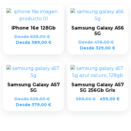
iPhone 16e 128Gb
Samsung Galaxy A56
5G
Desde
659,00
€
Desde
479,00
€
Desde
589,00
€
Desde
329,00
€
Samsung Galaxy A57
Samsung Galaxy A57
5G
5G 256Gb Gris
El
El
Desde
529,00
€
589,00
€
459,00
€
precio
prec
Desde
379,00
€
original
actua
era:
es:
589,00 €.
459,0