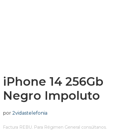
iPhone 14 256Gb
Negro Impoluto
por
2vidastelefonia
Factura REBU. Para Régimen General consúltanos.