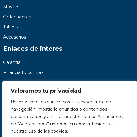
Móviles
Ordenadores
Tablets
Accesorios
Enlaces de interés
Garantía
Financia tu compra
Preguntas frecuentes
Valoramos tu privacidad
Nosotros
Usamos cookies para mejorar su experiencia de
Contacto
navegación, mostrarle anuncios o contenidos
Páginas legales
personalizados y analizar nuestro tráfico. Al hacer clic
Kit Digital
en “Aceptar todo” usted da su consentimiento a
nuestro uso de las cookies.