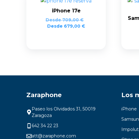
iPhone 17e
Sam
Desde
709,00
€
Desde
679,00
€
Zaraphone
Los 
Paseo los Olvidados 31, 50019
iPhone
Zaragoza
Samsun
642 34 22 23
Impolut
att@zaraphone.com