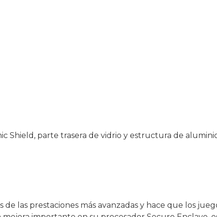
c Shield, parte trasera de vidrio y estructura de alumin
s de las prestaciones más avanzadas y hace que los juego
 mejora importante en su procesador Secure Enclave, es