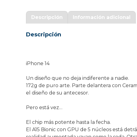
Garantía Zaraphone
Descripción
Información adicional
Descripción
iPhone 14
Un diseño que no deja indiferente a nadie.
172g de puro arte. Parte delantera con Cerami
el diseño de su antecesor.
Pero está vez…
El chip más potente hasta la fecha.
El A15 Bionic con GPU de 5 núcleos está detrá
realidad aumentada vayan como la seda. Otra