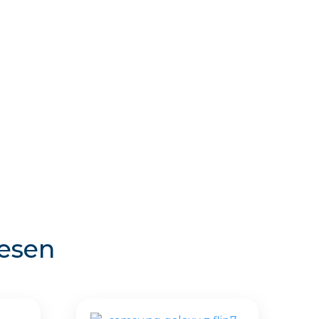
resen