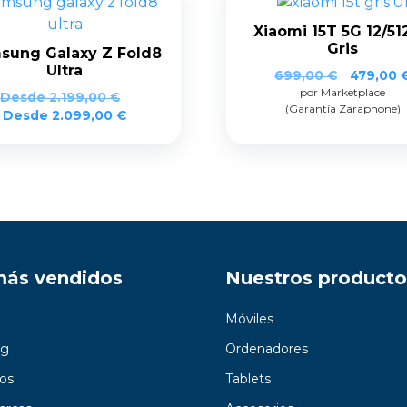
Xiaomi 15T 5G 12/5
Gris
sung Galaxy Z Fold8
Ultra
El
699,00
€
479,00
por Marketplace
precio
Desde
2.199,00
€
(Garantía Zaraphone)
original
Desde
2.099,00
€
era:
699,00 
más vendidos
Nuestros producto
Móviles
g
Ordenadores
os
Tablets