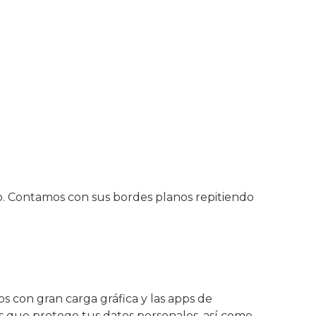
io. Contamos con sus bordes planos repitiendo
s con gran carga gráfica y las apps de
 que protege tus datos personales, así como