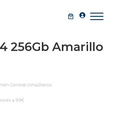
4 256Gb Amarillo
men General consúltanos.
iores a 99€