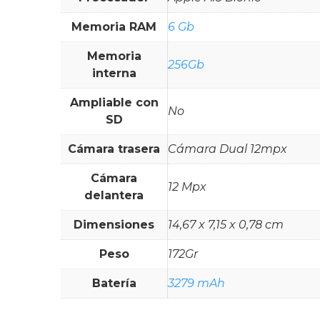
Memoria RAM
6 Gb
Memoria
256Gb
interna
Ampliable con
No
SD
Cámara trasera
Cámara Dual 12mpx
Cámara
12 Mpx
delantera
Dimensiones
14,67 x 7,15 x 0,78 cm
Peso
172Gr
Batería
3279 mAh