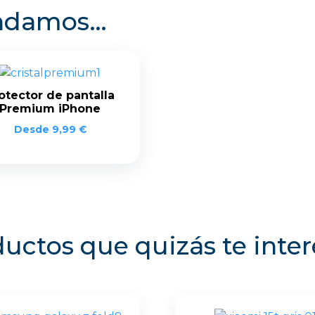
endamos…
otector de pantalla
Premium iPhone
Desde
9,99
€
uctos que quizás te inte