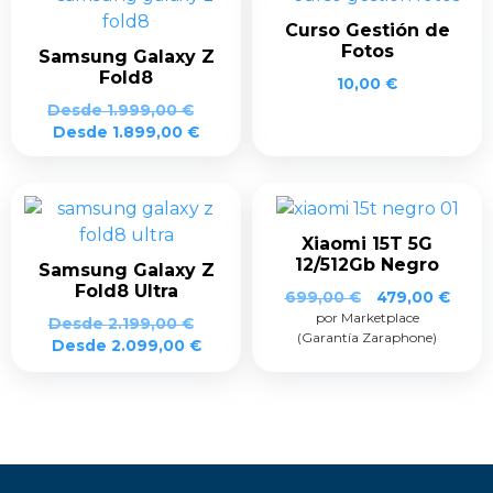
Curso Gestión de
Fotos
Samsung Galaxy Z
Fold8
10,00
€
Desde
1.999,00
€
Desde
1.899,00
€
Xiaomi 15T 5G
12/512Gb Negro
Samsung Galaxy Z
Fold8 Ultra
El
El
699,00
€
479,00
€
por Marketplace
precio
prec
Desde
2.199,00
€
(Garantía Zaraphone)
original
actua
Desde
2.099,00
€
era:
es:
699,00 €.
479,0