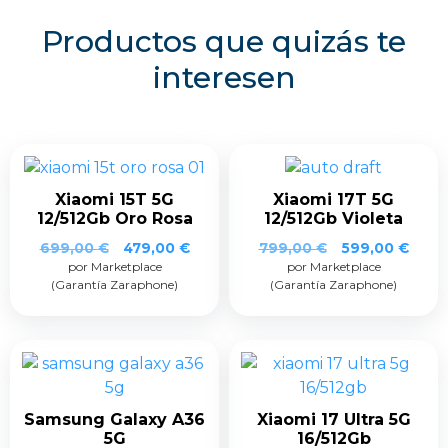
Productos que quizás te
interesen
Xiaomi 15T 5G
Xiaomi 17T 5G
12/512Gb Oro Rosa
12/512Gb Violeta
El
El
El
El
699,00
€
479,00
€
799,00
€
599,00
€
por Marketplace
precio
precio
por Marketplace
precio
prec
(Garantía Zaraphone)
(Garantía Zaraphone)
original
actual
original
actua
era:
es:
era:
es:
699,00 €.
479,00 €.
799,00 €.
599,0
Samsung Galaxy A36
Xiaomi 17 Ultra 5G
5G
16/512Gb