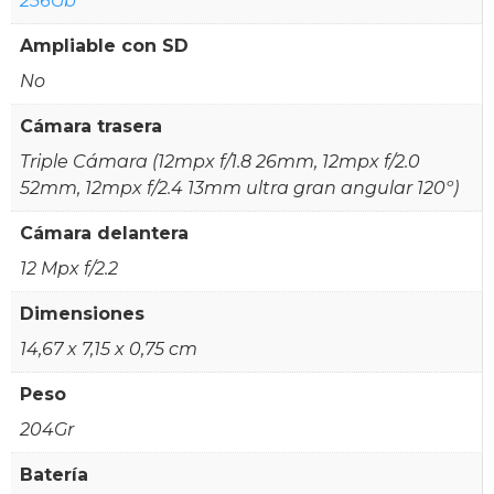
256Gb
Ampliable con SD
No
Cámara trasera
Triple Cámara (12mpx f/1.8 26mm, 12mpx f/2.0
52mm, 12mpx f/2.4 13mm ultra gran angular 120º)
Cámara delantera
12 Mpx f/2.2
Dimensiones
14,67 x 7,15 x 0,75 cm
Peso
204Gr
Batería