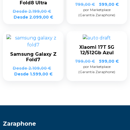
Fold8 Ultra
El
El
799,00
€
599,00
€
por Marketplace
precio
prec
Desde
2.199,00
€
(Garantía Zaraphone)
original
actua
Desde
2.099,00
€
era:
es:
799,00 €.
599,0
Xiaomi 17T 5G
12/512Gb Azul
Samsung Galaxy Z
Fold7
El
El
799,00
€
599,00
€
por Marketplace
precio
prec
Desde
2.109,00
€
(Garantía Zaraphone)
original
actua
Desde
1.599,00
€
era:
es:
799,00 €.
599,0
Zaraphone