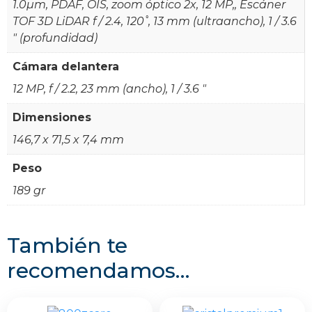
1.0µm, PDAF, OIS, zoom óptico 2x, 12 MP,, Escáner
TOF 3D LiDAR f / 2.4, 120˚, 13 mm (ultraancho), 1 / 3.6
" (profundidad)
Cámara delantera
12 MP, f / 2.2, 23 mm (ancho), 1 / 3.6 "
Dimensiones
146,7 x 71,5 x 7,4 mm
Peso
189 gr
También te
recomendamos…