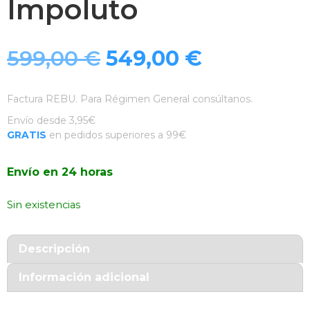
Impoluto
El
El
599,00
€
549,00
€
precio
precio
Factura REBU. Para Régimen General consúltanos.
original
actual
Envío desde 3,95€
GRATIS
en pedidos superiores a 99€
era:
es:
Envío en 24 horas
599,00 €.
549,00 €.
Sin existencias
Descripción
Información adicional