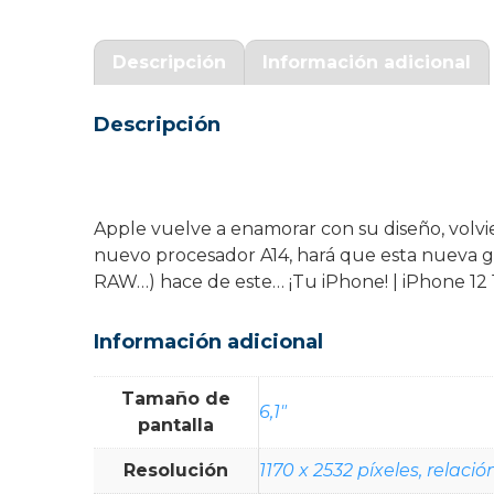
Garantía Zaraphone
Descripción
Información adicional
Descripción
Apple vuelve a enamorar con su diseño, volvie
nuevo procesador A14, hará que esta nueva g
RAW…) hace de este… ¡Tu iPhone! | iPhone 
Información adicional
Tamaño de
6,1"
pantalla
Resolución
1170 x 2532 píxeles, relació