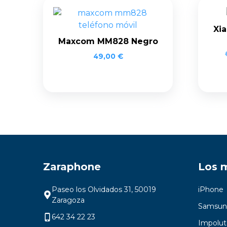
Xia
Maxcom MM828 Negro
49,00
€
Zaraphone
Los 
Paseo los Olvidados 31, 50019
iPhone
Zaragoza
Samsun
642 34 22 23
Impolut