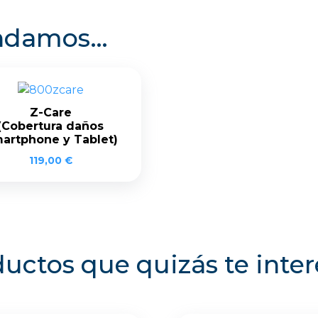
endamos…
Z-Care
(Cobertura daños
artphone y Tablet)
119,00
€
uctos que quizás te inte