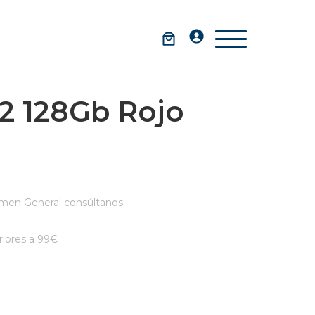
2 128Gb Rojo
men General consúltanos.
iores a 99€