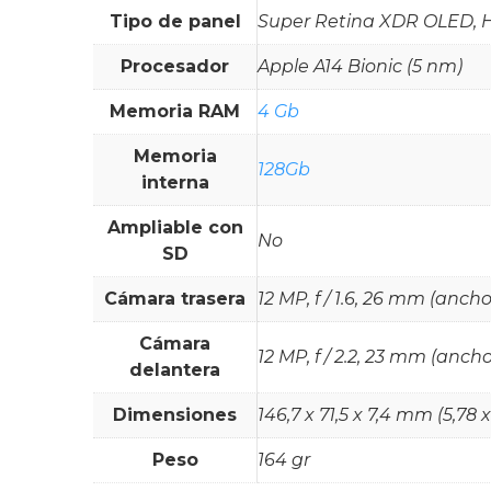
Tipo de panel
Super Retina XDR OLED, HDR
Procesador
Apple A14 Bionic (5 nm)
Memoria RAM
4 Gb
Memoria
128Gb
interna
Ampliable con
No
SD
Cámara trasera
12 MP, f / 1.6, 26 mm (ancho)
Cámara
12 MP, f / 2.2, 23 mm (ancho),
delantera
Dimensiones
146,7 x 71,5 x 7,4 mm (5,78 
Peso
164 gr