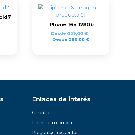
old7
iPhone 16e 128Gb
Desde
659,00
€
Desde
589,00
€
s
Enlaces de interés
Garantía
Financia tu compra
Preguntas frecuentes