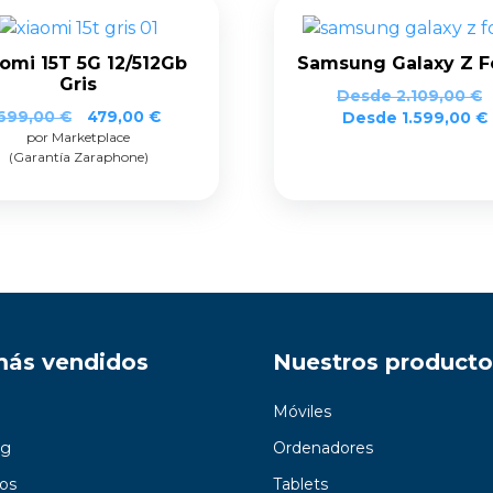
omi 15T 5G 12/512Gb
Samsung Galaxy Z F
Gris
Desde
2.109,00
€
El
El
699,00
€
479,00
€
Desde
1.599,00
€
por Marketplace
precio
precio
(Garantía Zaraphone)
original
actual
era:
es:
699,00 €.
479,00 €.
más vendidos
Nuestros producto
Móviles
g
Ordenadores
os
Tablets