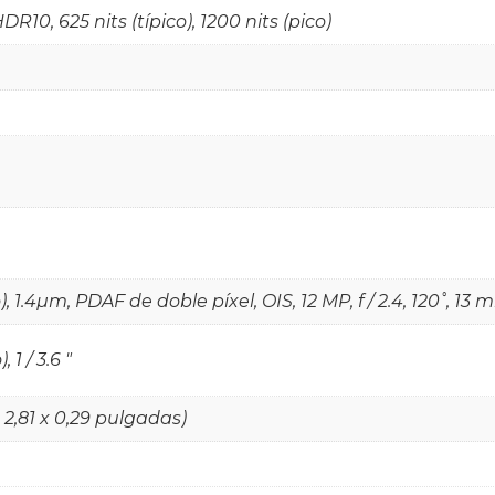
10, 625 nits (típico), 1200 nits (pico)
, 1.4µm, PDAF de doble píxel, OIS, 12 MP, f / 2.4, 120˚, 13 m
 1 / 3.6 "
x 2,81 x 0,29 pulgadas)