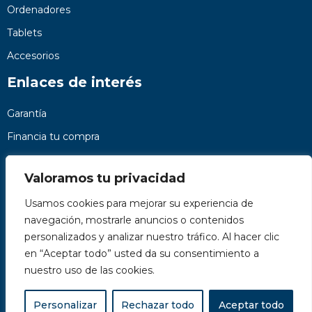
Ordenadores
Tablets
Accesorios
Enlaces de interés
Garantía
Financia tu compra
Preguntas frecuentes
Valoramos tu privacidad
Nosotros
Usamos cookies para mejorar su experiencia de
Contacto
navegación, mostrarle anuncios o contenidos
Páginas legales
personalizados y analizar nuestro tráfico. Al hacer clic
Kit Digital
en “Aceptar todo” usted da su consentimiento a
nuestro uso de las cookies.
Personalizar
Rechazar todo
Aceptar todo