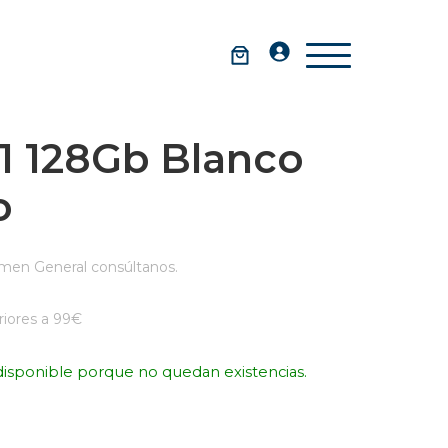
1 128Gb Blanco
o
men General consúltanos.
iores a 99€
disponible porque no quedan existencias.