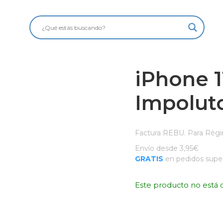
iPhone 1
Impolut
Factura REBU. Para Régi
Envío desde 3,95€
GRATIS
en pedidos super
Este producto no está 