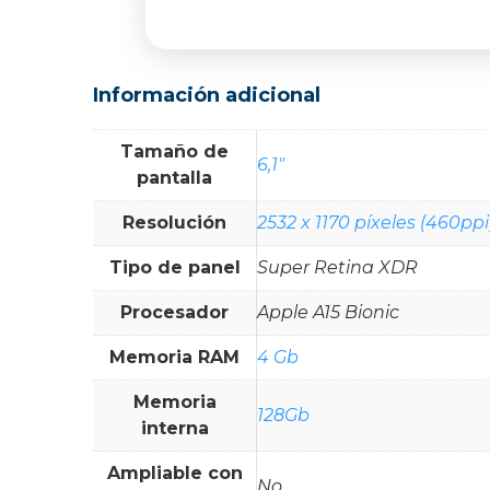
Información adicional
Tamaño de
6,1"
pantalla
Resolución
2532 x 1170 píxeles (460ppi
Tipo de panel
Super Retina XDR
Procesador
Apple A15 Bionic
Memoria RAM
4 Gb
Memoria
128Gb
interna
Ampliable con
No