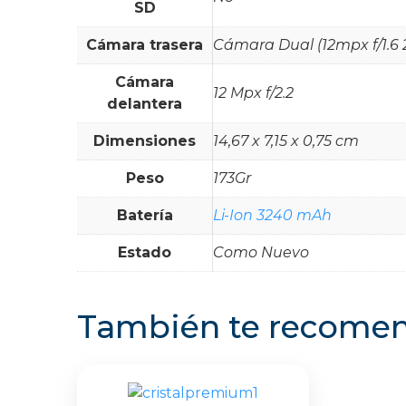
SD
Cámara trasera
Cámara Dual (12mpx f/1.6 
Cámara
12 Mpx f/2.2
delantera
Dimensiones
14,67 x 7,15 x 0,75 cm
Peso
173Gr
Batería
Li-Ion 3240 mAh
Estado
Como Nuevo
También te recom