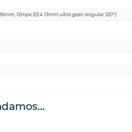
26mm, 12mpx f/2.4 13mm ultra gran angular 120º)
endamos…