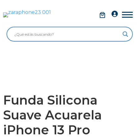
Saltar
al
Móviles
contenido
Impolutos
Relojes
Tablets
Ordenadores
Audio
Funda Silicona
Accesorios
Suave Acuarela
Garantía Zaraphone
iPhone 13 Pro