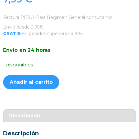
Factura REBU. Para Régimen General consúltanos.
Envío desde 3,95€
GRATIS
en pedidos superiores a 99€
Envío en 24 horas
1 disponibles
Funda
Añadir al carrito
Silicona
Suave
Fucsia
iPhone
14
Descripción
Plus
cantidad
Descripción