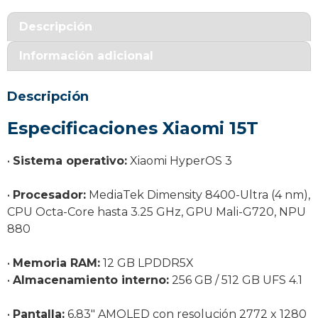
cantidad
Descripción
Información adicional
Descripción
Especificaciones Xiaomi 15T
•
Sistema operativo:
Xiaomi HyperOS 3
•
Procesador:
MediaTek Dimensity 8400-Ultra (4 nm),
CPU Octa-Core hasta 3.25 GHz, GPU Mali-G720, NPU
880
•
Memoria RAM:
12 GB LPDDR5X
•
Almacenamiento interno:
256 GB / 512 GB UFS 4.1
•
Pantalla:
6,83″ AMOLED con resolución 2772 x 1280