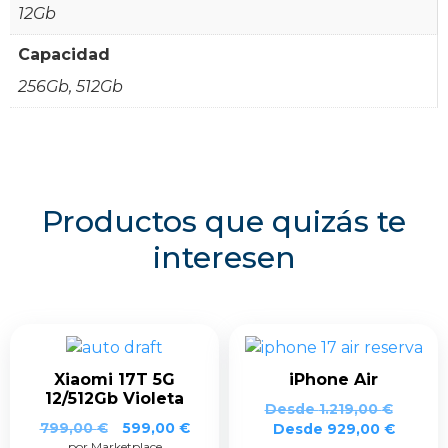
12Gb
Capacidad
256Gb, 512Gb
Productos que quizás te
interesen
Xiaomi 17T 5G
iPhone Air
12/512Gb Violeta
Desde
1.219,00
€
El
El
799,00
€
599,00
€
Desde
929,00
€
por Marketplace
precio
precio