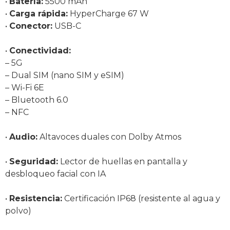
•
Batería:
5500 mAh
•
Carga rápida:
HyperCharge 67 W
•
Conector:
USB-C
•
Conectividad:
– 5G
– Dual SIM (nano SIM y eSIM)
– Wi-Fi 6E
– Bluetooth 6.0
– NFC
•
Audio:
Altavoces duales con Dolby Atmos
•
Seguridad:
Lector de huellas en pantalla y
desbloqueo facial con IA
•
Resistencia:
Certificación IP68 (resistente al agua y
polvo)