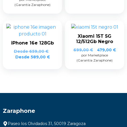
(Garantía Zaraphone)
original
actual
era:
es:
799,00 €.
599,00 €.
Xiaomi 15T 5G
12/512Gb Negro
iPhone 16e 128Gb
El
El
699,00
€
479,00
€
Desde
659,00
€
por Marketplace
precio
prec
Desde
589,00
€
(Garantía Zaraphone)
original
actua
era:
es:
699,00 €.
479,0
Zaraphone
Paseo los Olvidados 31, 50019 Zaragoza