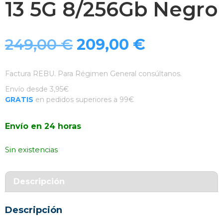
13 5G 8/256Gb Negro
El
El
249,00
€
209,00
€
precio
precio
Factura REBU. Para Régimen General consúltanos.
original
actual
Envío desde 3,95€
GRATIS
en pedidos superiores a 99€
era:
es:
Envío en 24 horas
249,00 €.
209,00 €.
Sin existencias
Descripción
Descripción