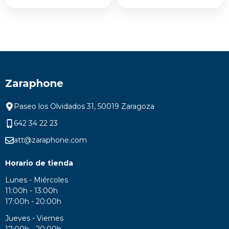
era:
es:
349,00 €.
279,00 €.
Zaraphone
Paseo los Olvidados 31, 50019 Zaragoza
642 34 22 23
att@zaraphone.com
Horario de tienda
Lunes - Miércoles
11:00h - 13:00h
17:00h - 20:00h
Jueves - Viernes
17:00h - 20:00h