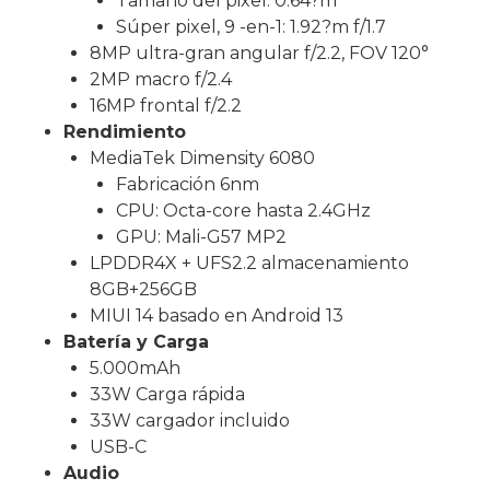
Tamaño del pixel: 0.64?m
Súper pixel, 9 -en-1: 1.92?m f/1.7
8MP ultra-gran angular f/2.2, FOV 120°
2MP macro f/2.4
16MP frontal f/2.2
Rendimiento
MediaTek Dimensity 6080
Fabricación 6nm
CPU: Octa-core hasta 2.4GHz
GPU: Mali-G57 MP2
LPDDR4X + UFS2.2 almacenamiento
8GB+256GB
MIUI 14 basado en Android 13
Batería y Carga
5.000mAh
33W Carga rápida
33W cargador incluido
USB-C
Audio