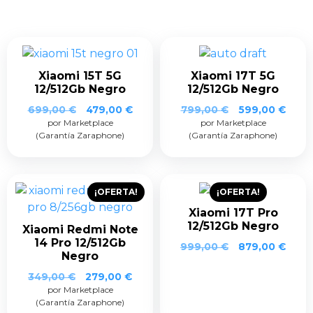
Xiaomi 15T 5G
Xiaomi 17T 5G
12/512Gb Negro
12/512Gb Negro
El
El
El
El
699,00
€
479,00
€
799,00
€
599,00
€
por Marketplace
precio
precio
por Marketplace
precio
prec
(Garantía Zaraphone)
(Garantía Zaraphone)
original
actual
original
actua
era:
es:
era:
es:
699,00 €.
479,00 €.
799,00 €.
599,0
¡OFERTA!
¡OFERTA!
Xiaomi 17T Pro
12/512Gb Negro
Xiaomi Redmi Note
14 Pro 12/512Gb
El
El
999,00
€
879,00
€
Negro
precio
prec
original
actua
El
El
349,00
€
279,00
€
era:
es:
por Marketplace
precio
precio
999,00 €.
879,0
(Garantía Zaraphone)
original
actual