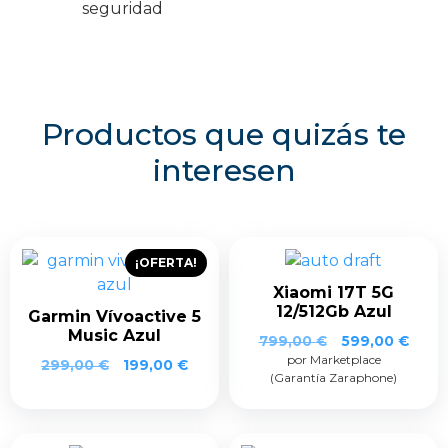
seguridad
Productos que quizás te
interesen
¡OFERTA!
Xiaomi 17T 5G
12/512Gb Azul
Garmin Vívoactive 5
Music Azul
El
El
799,00
€
599,00
€
por Marketplace
precio
prec
El
El
299,00
€
199,00
€
(Garantía Zaraphone)
original
actua
precio
precio
era:
es:
original
actual
799,00 €.
599,0
era:
es:
299,00 €.
199,00 €.