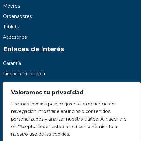
Móviles
Ordenadores
Tablets
Accesorios
Enlaces de interés
Garantía
Financia tu compra
Preguntas frecuentes
Valoramos tu privacidad
Nosotros
Usamos cookies para mejorar su experiencia de
Contacto
navegación, mostrarle anuncios o contenidos
Páginas legales
personalizados y analizar nuestro tráfico. Al hacer clic
Kit Digital
en “Aceptar todo” usted da su consentimiento a
nuestro uso de las cookies.