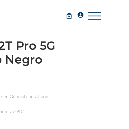
2T Pro 5G
b Negro
men General consúltanos.
iores a 99€