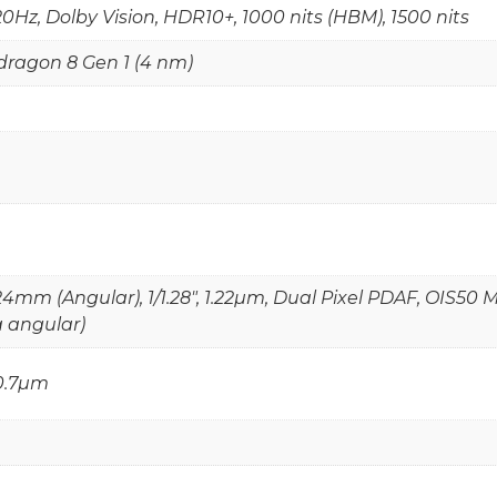
0Hz, Dolby Vision, HDR10+, 1000 nits (HBM), 1500 nits
agon 8 Gen 1 (4 nm)
24mm (Angular), 1/1.28", 1.22µm, Dual Pixel PDAF, OIS50 M
ra angular)
 0.7µm