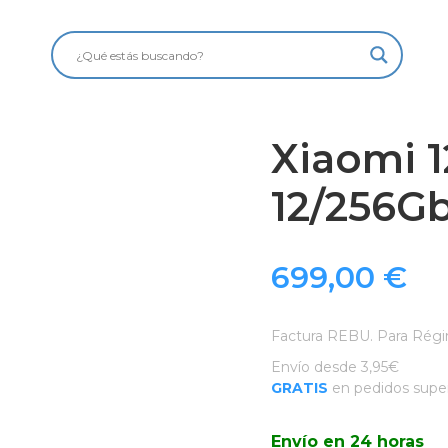
Xiaomi 1
12/256G
699,00
€
Factura REBU. Para Régi
Envío desde 3,95€
GRATIS
en pedidos super
Envío en 24 horas