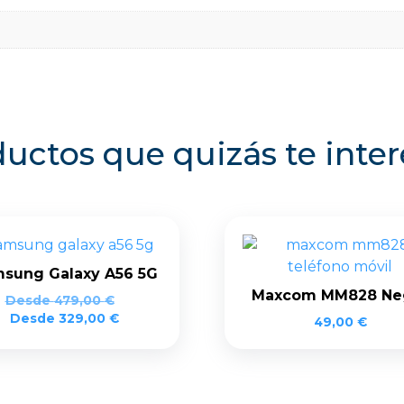
uctos que quizás te inte
sung Galaxy A56 5G
Maxcom MM828 Ne
Desde
479,00
€
Desde
329,00
€
49,00
€