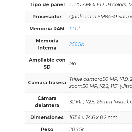
Tipo de panel
LTPO AMOLED, 1B colors, 12
Procesador
Qualcomm SM8450 Snapdr
Memoria RAM
12 Gb
Memoria
256Gb
interna
Ampliable con
No
SD
Triple cámara50 MP, f/1.9, 
Cámara trasera
zoom50 MP, f/2.2, 115˚ (Ult
Cámara
32 MP, f/2.5, 26mm (wide),
delantera
Dimensiones
163.6 x 74.6 x 8.2 mm
Peso
204Gr