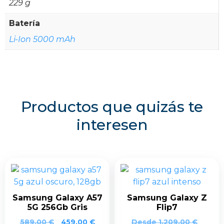
229 g
Batería
Li-Ion 5000 mAh
Productos que quizás te
interesen
Samsung Galaxy A57
Samsung Galaxy Z
5G 256Gb Gris
Flip7
El
El
589,00
€
459,00
€
Desde
1.209,00
€