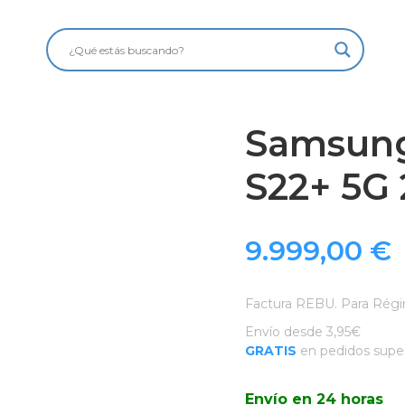
Samsung
S22+ 5G
9.999,00
€
Factura REBU. Para Régi
Envío desde 3,95€
GRATIS
en pedidos super
Envío en 24 horas