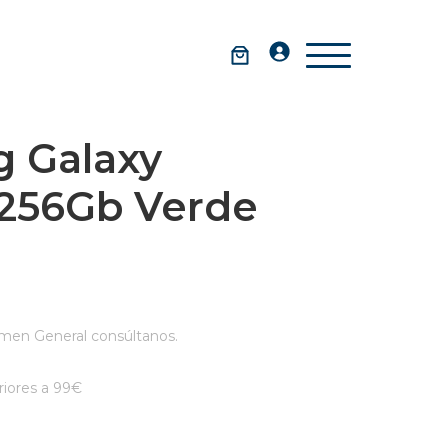
 Galaxy
 256Gb Verde
men General consúltanos.
iores a 99€