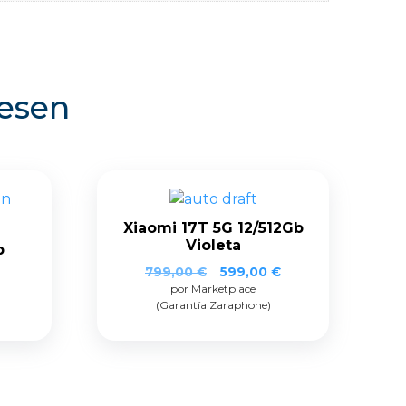
resen
Xiaomi 17T 5G 12/512Gb
Violeta
b
El
El
799,00
€
599,00
€
por Marketplace
precio
precio
(Garantía Zaraphone)
original
actual
era:
es:
799,00 €.
599,00 €.