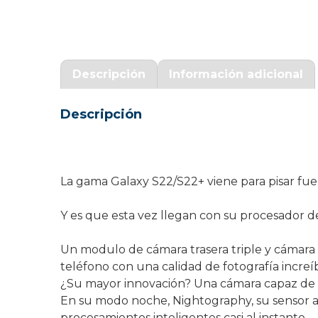
Garantía Zaraphone
Descripción
Información adicional
Descripción
La gama Galaxy S22/S22+ viene para pisar fue
Y es que esta vez llegan con su procesador d
Un modulo de cámara trasera triple y cámara 
teléfono con una calidad de fotografía incre
¿Su mayor innovación? Una cámara capaz de c
En su modo noche, Nightography, su sensor atr
procesamientos inteligentes casi al instante.