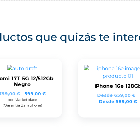
uctos que quizás te inte
omi 17T 5G 12/512Gb
Negro
iPhone 16e 128G
El
El
799,00
€
599,00
€
Desde
659,00
€
por Marketplace
precio
precio
Desde
589,00
€
(Garantía Zaraphone)
original
actual
era:
es:
799,00 €.
599,00 €.