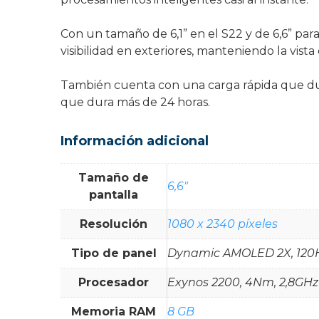
Con un tamaño de 6,1” en el S22 y de 6,6” pa
visibilidad en exteriores, manteniendo la vista 
También cuenta con una carga rápida que dura
que dura más de 24 horas.
Información adicional
Tamaño de
6,6"
pantalla
Resolución
1080 x 2340 píxeles
Tipo de panel
Dynamic AMOLED 2X, 120Hz
Procesador
Exynos 2200, 4Nm, 2,8GHz
Memoria RAM
8 GB