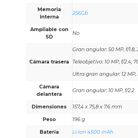
Memoria
256Gb
interna
Ampliable con
No
SD
Gran angular: 50 MP, f/1.8,
Cámara trasera
Teleobjetivo: 10 MP, f/2.4,
Ultra gran angular: 12 MP, 
Cámara
Gran angular: 10 MP, f/2.2
delantera
Dimensiones
157,4 x 75,8 x 7.6 mm
Peso
196 g
Batería
Li-Ion 4500 mAh