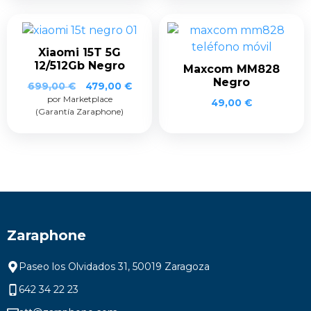
799,00 €.
599,00 €.
Xiaomi 15T 5G
12/512Gb Negro
Maxcom MM828
Negro
El
El
699,00
€
479,00
€
por Marketplace
precio
precio
49,00
€
(Garantía Zaraphone)
original
actual
era:
es:
699,00 €.
479,00 €.
Zaraphone
Paseo los Olvidados 31, 50019 Zaragoza
642 34 22 23