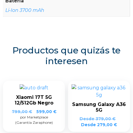
Batería
Li-Ion 3700 mAh
Productos que quizás te
interesen
Xiaomi 17T 5G
12/512Gb Negro
Samsung Galaxy A36
5G
El
El
799,00
€
599,00
€
por Marketplace
precio
precio
Desde
379,00
€
(Garantía Zaraphone)
original
actual
Desde
279,00
€
era:
es: