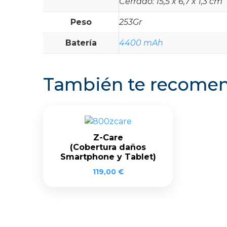
Cerrado: 15,5 x 6,7 x 1,3 cm
Peso
253Gr
Batería
4400 mAh
También te recom
Z-Care
(Cobertura daños
Smartphone y Tablet)
119,00
€