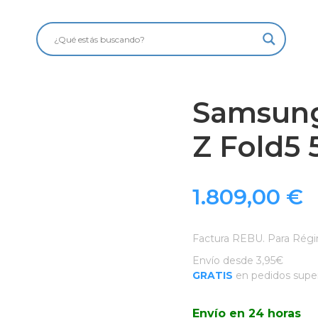
Samsung
Z Fold5 
1.809,00
€
Factura REBU. Para Régi
Envío desde 3,95€
GRATIS
en pedidos super
Envío en 24 horas