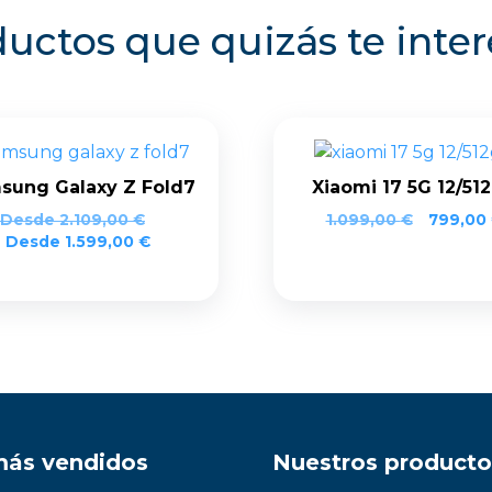
uctos que quizás te inte
sung Galaxy Z Fold7
Xiaomi 17 5G 12/51
Desde
2.109,00
€
1.099,00
€
799,00
Desde
1.599,00
€
más vendidos
Nuestros producto