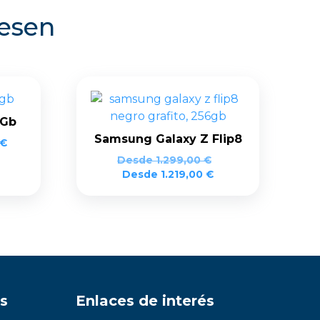
resen
2Gb
Samsung Galaxy Z Flip8
€
Desde
1.299,00
€
Desde
1.219,00
€
s
Enlaces de interés