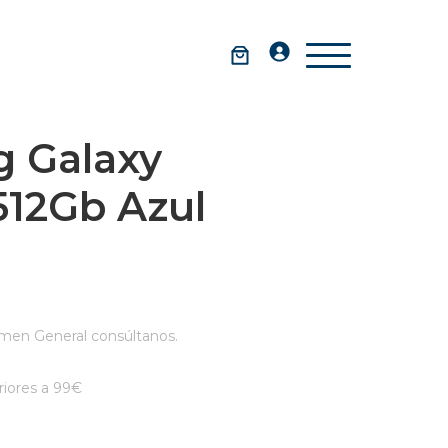
 Galaxy
512Gb Azul
men General consúltanos.
iores a 99€