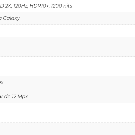
2X, 120Hz, HDR10+, 1200 nits
a Galaxy
px
r de 12 Mpx
m