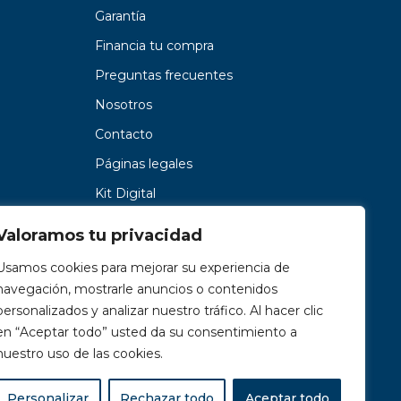
Garantía
Financia tu compra
Preguntas frecuentes
Nosotros
Contacto
Páginas legales
Kit Digital
Valoramos tu privacidad
Usamos cookies para mejorar su experiencia de
navegación, mostrarle anuncios o contenidos
personalizados y analizar nuestro tráfico. Al hacer clic
en “Aceptar todo” usted da su consentimiento a
nuestro uso de las cookies.
Personalizar
Rechazar todo
Aceptar todo