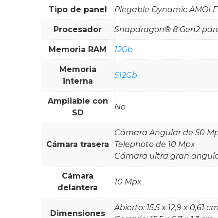
Tipo de panel
Plegable Dynamic AMOLED 
Procesador
Snapdragon® 8 Gen2 par
Memoria RAM
12Gb
Memoria
512Gb
interna
Ampliable con
No
SD
Cámara Angular de 50 M
Cámara trasera
Telephoto de 10 Mpx
Cámara ultra gran angula
Cámara
10 Mpx
delantera
Abierto: 15,5 x 12,9 x 0,61 c
Dimensiones