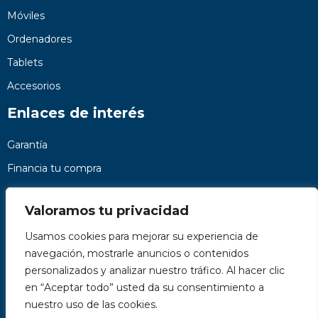
Móviles
Ordenadores
Tablets
Accesorios
Enlaces de interés
Garantía
Financia tu compra
Preguntas frecuentes
Valoramos tu privacidad
Nosotros
Usamos cookies para mejorar su experiencia de
Contacto
navegación, mostrarle anuncios o contenidos
Páginas legales
personalizados y analizar nuestro tráfico. Al hacer clic
Kit Digital
en “Aceptar todo” usted da su consentimiento a
nuestro uso de las cookies.