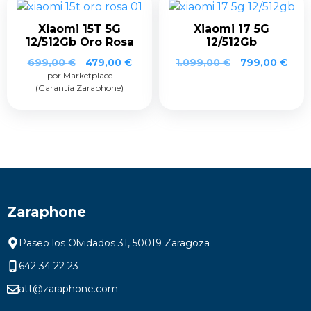
Xiaomi 15T 5G
Xiaomi 17 5G
12/512Gb Oro Rosa
12/512Gb
El
El
699,00
€
479,00
€
1.099,00
€
799,00
€
por Marketplace
precio
precio
(Garantía Zaraphone)
original
actual
era:
es:
699,00 €.
479,00 €.
Zaraphone
Paseo los Olvidados 31, 50019 Zaragoza
642 34 22 23
att@zaraphone.com