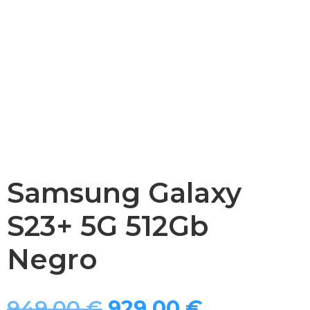
Samsung Galaxy
S23+ 5G 512Gb
Negro
El
El
949,00
€
929,00
€