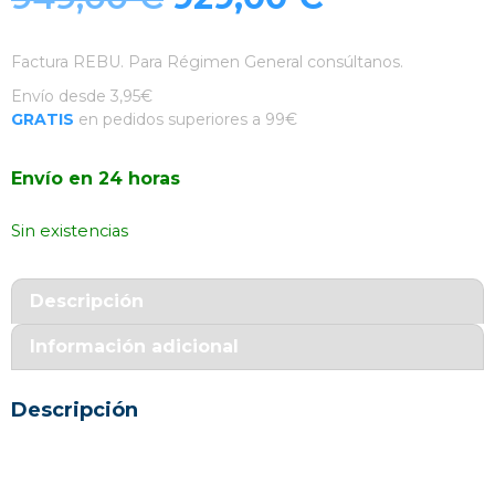
precio
precio
Factura REBU. Para Régimen General consúltanos.
original
actual
Envío desde 3,95€
GRATIS
en pedidos superiores a 99€
era:
es:
Envío en 24 horas
949,00 €.
929,00 €.
Sin existencias
Descripción
Información adicional
Descripción