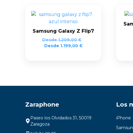
Sam
Samsung Galaxy Z Flip7
Desde
1.209,00
€
Desde
1.199,00
€
Zaraphone
Los 
Paseo los Olvidados 31, 50019
iPhone
Zaragoza
Samsun