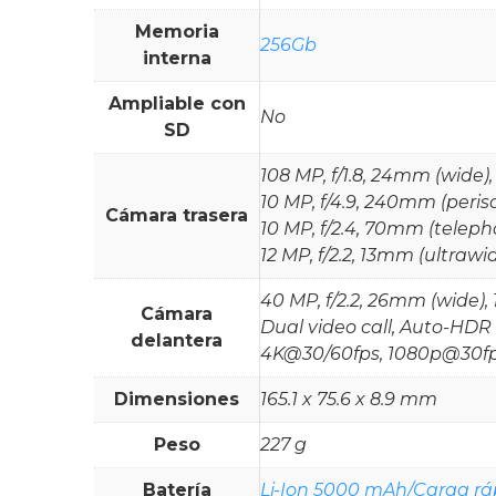
Memoria
256Gb
interna
Ampliable con
No
SD
108 MP, f/1.8, 24mm (wide), 
10 MP, f/4.9, 240mm (perisc
Cámara trasera
10 MP, f/2.4, 70mm (telepho
12 MP, f/2.2, 13mm (ultrawi
40 MP, f/2.2, 26mm (wide), 
Cámara
Dual video call, Auto-HDR
delantera
4K@30/60fps, 1080p@30f
Dimensiones
165.1 x 75.6 x 8.9 mm
Peso
227 g
Batería
Li-Ion 5000 mAh/Carga r