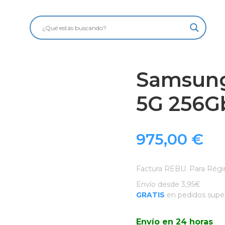
Samsung 
5G 256Gb
975,00
€
Factura REBU. Para Régi
Envío desde 3,95€
GRATIS
en pedidos super
Envío en 24 horas