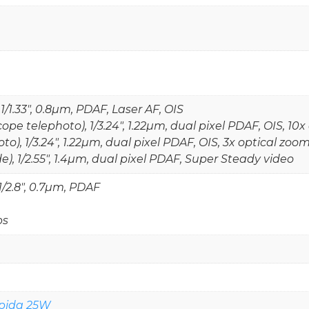
1/1.33", 0.8µm, PDAF, Laser AF, OIS
ope telephoto), 1/3.24", 1.22µm, dual pixel PDAF, OIS, 10
to), 1/3.24", 1.22µm, dual pixel PDAF, OIS, 3x optical zoo
de), 1/2.55", 1.4µm, dual pixel PDAF, Super Steady video
1/2.8", 0.7µm, PDAF
ps
ápida 25W