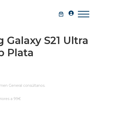
Galaxy S21 Ultra
 Plata
men General consúltanos.
iores a 99€