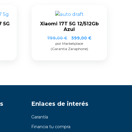
7 5G
Xiaomi 17T 5G 12/512Gb
Azul
El
El
799,00
€
599,00
€
por Marketplace
precio
precio
(Garantía Zaraphone)
original
actual
era:
es:
799,00 €.
599,00 €.
s
Enlaces de interés
Garantía
Financia tu compra