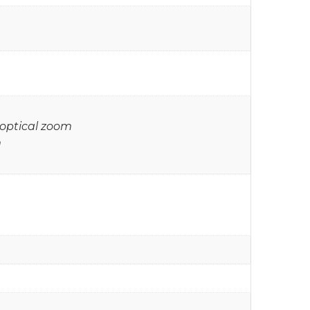
x optical zoom
m