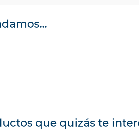
endamos…
uctos que quizás te inte