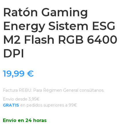
Ratón Gaming
Energy Sistem ESG
M2 Flash RGB 6400
DPI
19,99
€
Factura REBU. Para Régimen General consúltanos.
Envío desde 3,95€
GRATIS
en pedidos superiores a 99€
Envío en 24 horas