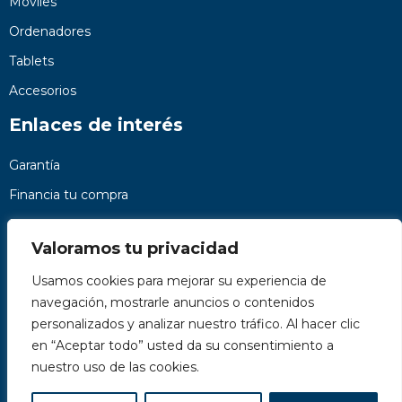
Móviles
Ordenadores
Tablets
Accesorios
Enlaces de interés
Garantía
Financia tu compra
Preguntas frecuentes
Valoramos tu privacidad
Nosotros
Usamos cookies para mejorar su experiencia de
Contacto
navegación, mostrarle anuncios o contenidos
Páginas legales
personalizados y analizar nuestro tráfico. Al hacer clic
Kit Digital
en “Aceptar todo” usted da su consentimiento a
nuestro uso de las cookies.