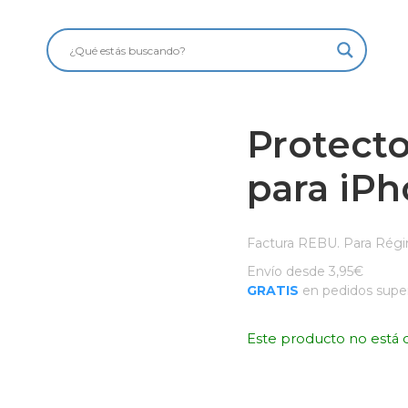
Protecto
para iP
Factura REBU. Para Régi
Envío desde 3,95€
GRATIS
en pedidos super
Este producto no está 