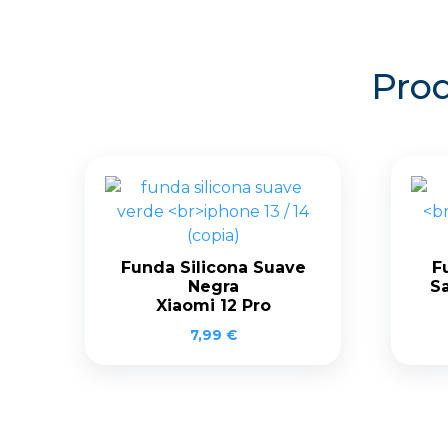
Prod
Funda Silicona Suave
F
Negra
S
Xiaomi 12 Pro
7,99
€