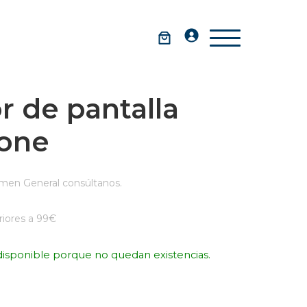
r de pantalla
hone
men General consúltanos.
iores a 99€
disponible porque no quedan existencias.