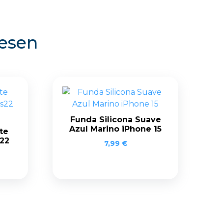
resen
Funda Silicona Suave
Azul Marino iPhone 15
te
22
7,99
€