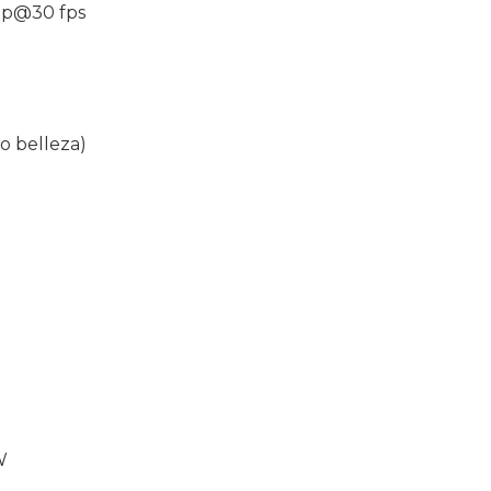
0p@30 fps
o belleza)
W