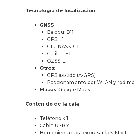
Tecnología de localización
GNSS
:
Beidou: B11
GPS: L1
GLONASS: G1
Galileo: E1
QZSS: L1
Otros
:
GPS asistido (A-GPS)
Posicionamiento por WLAN y red mó
Mapas
: Google Maps
Contenido de la caja
Teléfono x 1
Cable USB x 1
Herramienta para expulsar la SIM x 1