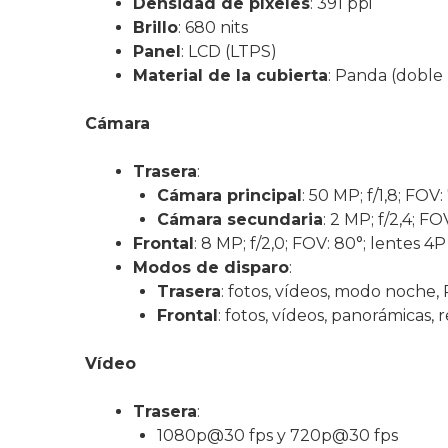
Densidad de píxeles
: 391 ppi
Brillo
: 680 nits
Panel
: LCD (LTPS)
Material de la cubierta
: Panda (doble
Cámara
Trasera
:
Cámara principal
: 50 MP; f/1,8; FO
Cámara secundaria
: 2 MP; f/2,4; F
Frontal
: 8 MP; f/2,0; FOV: 80°; lentes 4P
Modos de disparo
:
Trasera
: fotos, vídeos, modo noche, 
Frontal
: fotos, vídeos, panorámicas,
Vídeo
Trasera
:
1080p@30 fps y 720p@30 fps