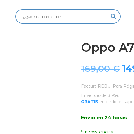
Oppo A7
El
169,00
€
14
pr
Factura REBU. Para Régi
or
Envío desde 3,95€
GRATIS
en pedidos super
er
Envío en 24 horas
16
Sin existencias