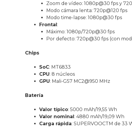
Zoom de vídeo: 1080p@30 fps y 72
Modo cámara lenta: 720p@120 fps
Modo time-lapse: 1080p@30 fps
Frontal
:
Máximo: 1080p/720p@30 fps
Por defecto: 720p@30 fps (con mod
Chips
SoC
: MT6833
CPU
: 8 núcleos
GPU
: Mali-G57 MC2@950 MHz
Batería
Valor típico
: 5000 mAh/19,55 Wh
Valor nominal
: 4880 mAh/19,09 Wh
Carga rápida
: SUPERVOOCTM de 33 