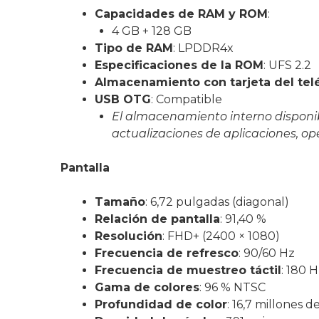
Capacidades de RAM y ROM
:
4 GB + 128 GB
Tipo de RAM
: LPDDR4x
Especificaciones de la ROM
: UFS 2.2
Almacenamiento con tarjeta del tel
USB OTG
: Compatible
El almacenamiento interno disponib
actualizaciones de aplicaciones, ope
Pantalla
Tamaño
: 6,72 pulgadas (diagonal)
Relación de pantalla
: 91,40 %
Resolución
: FHD+ (2400 × 1080)
Frecuencia de refresco
: 90/60 Hz
Frecuencia de muestreo táctil
: 180 H
Gama de colores
: 96 % NTSC
Profundidad de color
: 16,7 millones d