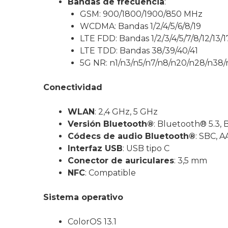
Bandas de frecuencia
:
GSM: 900/1800/1900/850 MHz
WCDMA: Bandas 1/2/4/5/6/8/19
LTE FDD: Bandas 1/2/3/4/5/7/8/12/13/1
LTE TDD: Bandas 38/39/40/41
5G NR: n1/n3/n5/n7/n8/n20/n28/n38/
Conectividad
WLAN
: 2,4 GHz, 5 GHz
Versión Bluetooth®
: Bluetooth® 5.3,
Códecs de audio Bluetooth®
: SBC, 
Interfaz USB
: USB tipo C
Conector de auriculares
: 3,5 mm
NFC
: Compatible
Sistema operativo
ColorOS 13.1