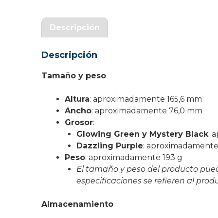
Garantía Zaraphone
Descripción
Descripción
Tamaño y peso
Altura
: aproximadamente 165,6 mm
Ancho
: aproximadamente 76,0 mm
Grosor
:
Glowing Green y Mystery Black
: 
Dazzling Purple
: aproximadament
Peso
: aproximadamente 193 g
El tamaño y peso del producto puede
especificaciones se refieren al produ
Almacenamiento