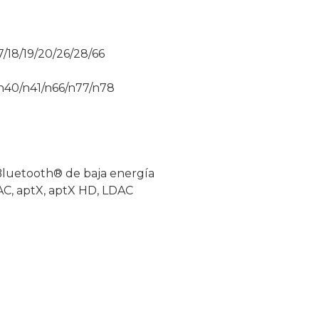
7/18/19/20/26/28/66
n40/n41/n66/n77/n78
 Bluetooth® de baja energía
AAC, aptX, aptX HD, LDAC