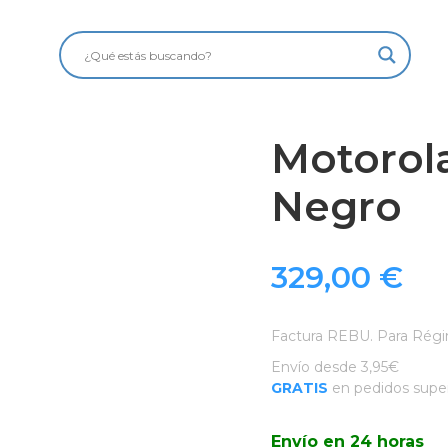
Motorol
Negro
329,00
€
Factura REBU. Para Régi
Envío desde 3,95€
GRATIS
en pedidos super
Envío en 24 horas