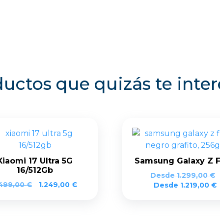
uctos que quizás te inte
Xiaomi 17 Ultra 5G
Samsung Galaxy Z F
16/512Gb
Desde
1.299,00
€
.499,00
€
1.249,00
€
Desde
1.219,00
€