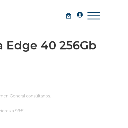
a Edge 40 256Gb
men General consúltanos.
iores a 99€