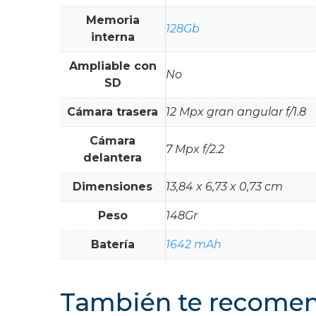
Memoria
128Gb
interna
Ampliable con
No
SD
Cámara trasera
12 Mpx gran angular f/1.8
Cámara
7 Mpx f/2.2
delantera
Dimensiones
13,84 x 6,73 x 0,73 cm
Peso
148Gr
Batería
1642 mAh
También te recom