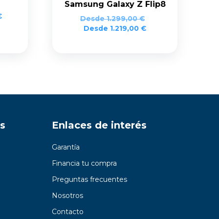
Samsung Galaxy Z Flip8
El
€
Desde
1.299,00
€
precio
Desde
1.219,00
€
actual
es:
.
599,00 €.
s
Enlaces de interés
Garantía
Financia tu compra
Preguntas frecuentes
Nosotros
Contacto