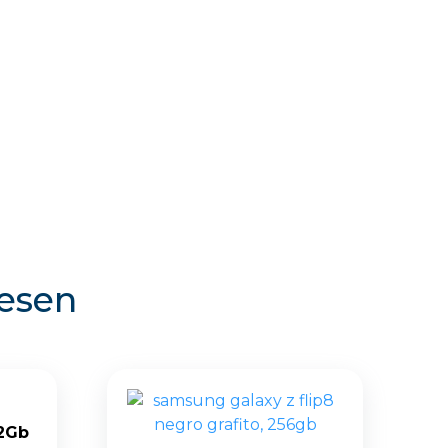
resen
12Gb