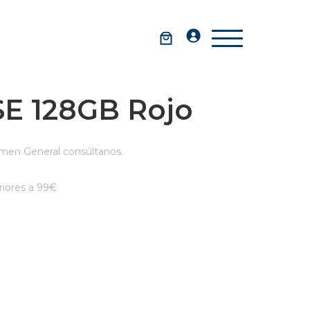
SE 128GB Rojo
men General consúltanos.
iores a 99€